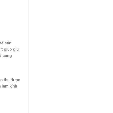
hế sản
ịt giúp giữ
tử cung
ào thu được
n lam kính