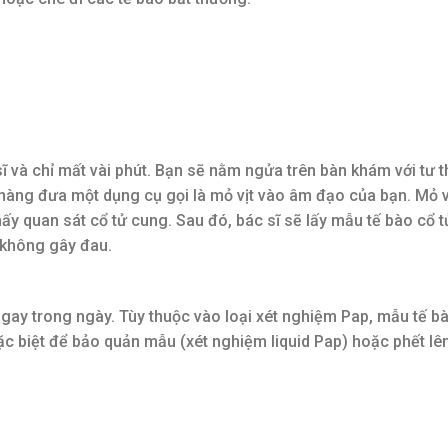
 và chỉ mất vài phút. Bạn sẽ nằm ngửa trên bàn khám với tư t
 nhàng đưa một dụng cụ gọi là mỏ vịt vào âm đạo của bạn. Mỏ v
ấy quan sát cổ tử cung. Sau đó, bác sĩ sẽ lấy mẫu tế bào cổ 
 không gây đau.
ngay trong ngày. Tùy thuộc vào loại xét nghiệm Pap, mẫu tế b
c biệt để bảo quản mẫu (xét nghiệm liquid Pap) hoặc phết lê