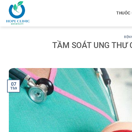
Skip
to
THUỐC 
content
BỆN
TẦM SOÁT UNG THƯ 
07
Th9