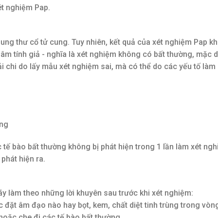
xét nghiệm Pap.
ung thư cổ tử cung. Tuy nhiên, kết quả của xét nghiệm Pap k
âm tính giả - nghĩa là xét nghiệm không có bất thường, mặc d
i chi do lấy mẫu xét nghiệm sai, mà có thể do các yếu tố làm
ờng
 tế bào bất thường không bị phát hiện trong 1 lần làm xét ngh
phát hiện ra.
ãy làm theo những lời khuyên sau trước khi xét nghiệm:
c đặt âm đạo nào hay bọt, kem, chất diệt tinh trùng trong vòn
 hoặc che đi các tế bào bất thường.