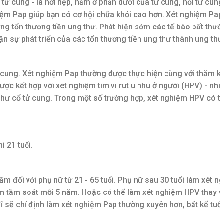
tử cung - là nơi hẹp, nằm ở phần dưới của tử cung, nối tử cun
iệm Pap giúp bạn có cơ hội chữa khỏi cao hơn. Xét nghiệm P
ững tổn thương tiền ung thư. Phát hiện sớm các tế bào bất th
n sự phát triển của các tổn thương tiền ung thư thành ung th
 cung. Xét nghiệm Pap thường được thực hiện cùng với thăm
được kết hợp với xét nghiệm tìm vi rút u nhú ở người (HPV) - n
thư cổ tử cung. Trong một số trường hợp, xét nghiệm HPV có 
 21 tuổi.
ăm đối với phụ nữ từ 21 - 65 tuổi. Phụ nữ sau 30 tuổi làm xét
ệm tầm soát mỗi 5 năm. Hoặc có thể làm xét nghiệm HPV thay v
 sẽ chỉ định làm xét nghiệm Pap thường xuyên hơn, bất kể tuổ