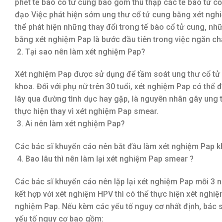
phết tế bào cổ tử cung bao gồm thu thập các tế bào từ cổ 
đạo Việc phát hiện sớm ung thư cổ tử cung bằng xét ngh
thể phát hiện những thay đổi trong tế bào cổ tử cung, nh
bằng xét nghiệm Pap là bước đầu tiên trong việc ngăn chặ
Tại sao nên làm xét nghiệm Pap?
Xét nghiệm Pap được sử dụng để tầm soát ung thư cổ tử
khoa. Đối với phụ nữ trên 30 tuổi, xét nghiệm Pap có thể 
lây qua đường tình dục hay gặp, là nguyên nhân gây ung 
thực hiện thay vì xét nghiệm Pap smear.
Ai nên làm xét nghiệm Pap?
Các bác sĩ khuyến cáo nên bắt đầu làm xét nghiệm Pap khi
Bao lâu thì nên làm lại xét nghiệm Pap smear ?
Các bác sĩ khuyến cáo nên lặp lại xét nghiệm Pap mỗi 3 n
kết hợp với xét nghiệm HPV thì có thể thực hiện xét nghi
nghiệm Pap. Nếu kèm các yếu tố nguy cơ nhất định, bác sĩ
yếu tố nguy cơ bao gồm: