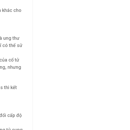
m khác cho
à ung thư
ĩ có thể sử
của cổ tử
ờng, nhưng
s thì kết
 đổi cấp độ
ong tử cung.