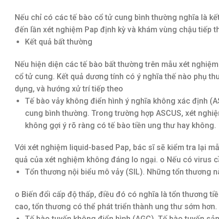
Nếu chỉ có các tế bào cổ tử cung bình thường nghĩa là kế
đến lần xét nghiệm Pap định kỳ và khám vùng chậu tiếp t
Kết quả bất thường
Nếu hiện diện các tế bào bất thường trên mẫu xét nghiệm 
cổ tử cung. Kết quả dương tính có ý nghĩa thế nào phụ th
dụng, và hướng xử trí tiếp theo
Tế bào vảy không điển hình ý nghĩa không xác định (A
cung bình thường. Trong trường hợp ASCUS, xét nghiệm
không gợi ý rõ ràng có tế bào tiền ung thư hay không.
Với xét nghiệm liquid-based Pap, bác sĩ sẽ kiểm tra lại m
quả của xét nghiệm không đáng lo ngại. o Nếu có virus c
Tổn thương nội biểu mô vảy (SIL). Những tổn thương nà
o Biến đổi cấp độ thấp, điều đó có nghĩa là tổn thương ti
cao, tổn thương có thể phát triển thành ung thư sớm hơn
Tế bào tuyến không điển hình (AGC). Tế bào tuyến sản 