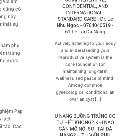
g với âm
CONFIDENTIAL, AND
ap cũng có
INTERNATIONAL-
ường này
STANDARD CARE - Dr. Le
ư thật sự
Nhu Ngoc - 0764040519 -
61 Le Lai Da Nang
Actively listening to your body
 khám phụ
and understanding your
hiễm trùng
reproductive system is the
thể được
core foundation for
maintaining long-term
wellness and peace of mind.
Among common
gynecological conditions, an
ovarian cyst [...]
 nghiệm Pap
U NANG BUỒNG TRỨNG CÓ
ì xét
TỰ HẾT KHÔNG? KHI NÀO
i tác. Các
CẦN MỔ NỘI SOI TẠI ĐÀ
NẴNG? – TƯ VẤN PHỤ