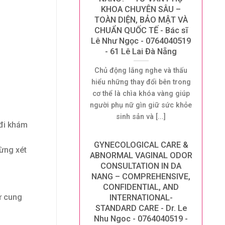
KHOA CHUYÊN SÂU –
TOÀN DIỆN, BẢO MẬT VÀ
CHUẨN QUỐC TẾ - Bác sĩ
Lê Như Ngọc - 0764040519
- 61 Lê Lai Đà Nẵng
Chủ động lắng nghe và thấu
hiểu những thay đổi bên trong
cơ thể là chìa khóa vàng giúp
người phụ nữ gìn giữ sức khỏe
sinh sản và [...]
 đi khám
GYNECOLOGICAL CARE &
ừng xét
ABNORMAL VAGINAL ODOR
CONSULTATION IN DA
NANG – COMPREHENSIVE,
CONFIDENTIAL, AND
ử cung
INTERNATIONAL-
STANDARD CARE - Dr. Le
Nhu Ngoc - 0764040519 -