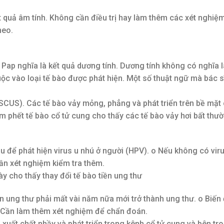
t quả âm tính. Không cần điều trị hay làm thêm các xét nghiệ
heo.
Pap nghĩa là kết quả dương tính. Dương tính không có nghĩa l
uộc vào loại tế bào được phát hiện. Một số thuật ngữ mà bác s
SCUS). Các tế bào vảy mỏng, phẳng và phát triển trên bề mặt 
 phết tế bào cổ tử cung cho thấy các tế bào vảy hơi bất thư
ẫu để phát hiện virus u nhú ở người (HPV). o Nếu không có viru
ần xét nghiệm kiểm tra thêm.
y cho thấy thay đổi tế bào tiền ung thư
ền ung thư phải mất vài năm nữa mới trở thành ung thư. o Biến
. Cần làm thêm xét nghiệm để chẩn đoán.
xuất chất nhầy và phát triển trong kênh cổ tử cung và bên tr