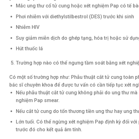
Mắc ung thư cổ tử cung hoặc xét nghiệm Pap có tế bào
Phơi nhiễm với diethylstilbestrol (DES) trước khi sinh
Nhiễm HIV
Suy giảm miễn dịch do ghép tạng, hóa trị hoặc sử dụn
Hút thuốc lá
Trường hợp nào có thể ngưng tầm soát bằng xét nghi
Có một số trường hợp như: Phẫu thuật cắt tử cung toàn p
bác sĩ chuyên khoa để được tư vấn có cần tiếp tục xét 
Nếu phẫu thuật cắt tử cung không phải do ung thư mà 
nghiệm Pap smear.
Nếu cắt tử cung do tổn thương tiền ung thư hay ung thư
Lớn tuổi. Có thể ngừng xét nghiệm Pap định kỳ đối với
trước đó cho kết quả âm tính.