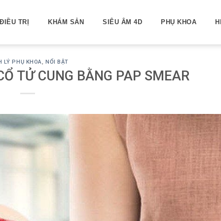
ĐIỀU TRỊ
KHÁM SẢN
SIÊU ÂM 4D
PHỤ KHOA
H
H LÝ PHỤ KHOA
,
NỔI BẬT
CỔ TỬ CUNG BẰNG PAP SMEAR