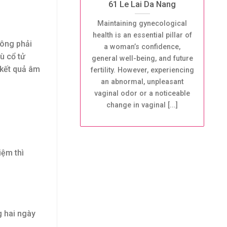
61 Le Lai Da Nang
Maintaining gynecological
health is an essential pillar of
hông phải
a woman’s confidence,
ù cổ tử
general well-being, and future
 kết quả âm
fertility. However, experiencing
an abnormal, unpleasant
vaginal odor or a noticeable
change in vaginal [...]
iệm thì
g hai ngày