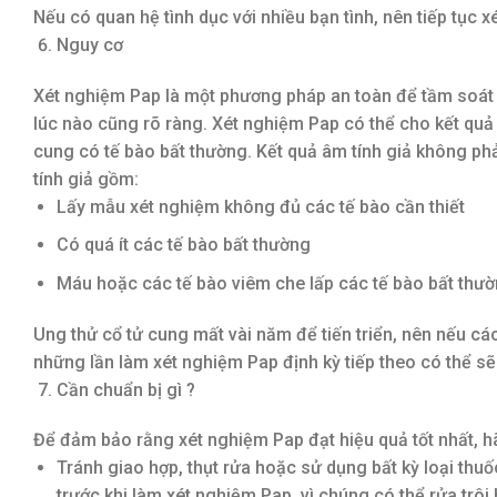
Nếu có quan hệ tình dục với nhiều bạn tình, nên tiếp tục 
Nguy cơ
Xét nghiệm Pap là một phương pháp an toàn để tầm soát 
lúc nào cũng rõ ràng. Xét nghiệm Pap có thể cho kết quả 
cung có tế bào bất thường. Kết quả âm tính giả không phả
tính giả gồm:
Lấy mẫu xét nghiệm không đủ các tế bào cần thiết
Có quá ít các tế bào bất thường
Máu hoặc các tế bào viêm che lấp các tế bào bất thư
Ung thử cổ tử cung mất vài năm để tiến triển, nên nếu các
những lần làm xét nghiệm Pap định kỳ tiếp theo có thể sẽ 
Cần chuẩn bị gì ?
Để đảm bảo rằng xét nghiệm Pap đạt hiệu quả tốt nhất, h
Tránh giao hợp, thụt rửa hoặc sử dụng bất kỳ loại thuố
trước khi làm xét nghiệm Pap, vì chúng có thể rửa trôi