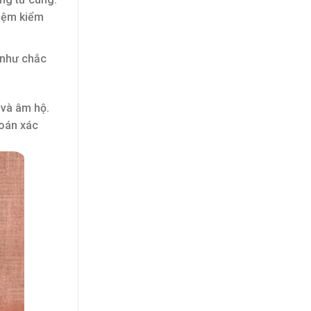
hiệm kiểm
 như chắc
 và âm hộ.
đoán xác