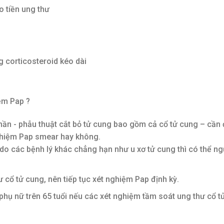
 tiền ung thư
g corticosteroid kéo dài
ệm Pap ?
hần - phẫu thuật cắt bỏ tử cung bao gồm cả cổ tử cung – cần
nghiệm Pap smear hay không.
do các bệnh lý khác chẳng hạn như u xơ tử cung thì có thể ng
 cổ tử cung, nên tiếp tục xét nghiệm Pap định kỳ.
 phụ nữ trên 65 tuổi nếu các xét nghiệm tầm soát ung thư cổ t