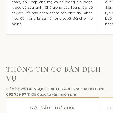
toàn, phù hợp cho mẹ và bé trong giai đoạn
đức
trước và sau sinh. Chú trọng các liệu pháp cổ
Bên
truyền kết hợp cách chăm sóc hiện đại, khoa
tục 
học để mang lại sự hài lòng tuyệt đối cho mẹ
buổi
và bé.
ngà
THÔNG TIN CƠ BẢN DỊCH
VỤ
Liên hệ với
DR NGỌC HEALTH CARE SPA
qua HOTLINE
092 759 97 11
để được tư vấn miễn phí:
GỘI ĐẦU THƯ GIÃN
CH