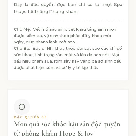
Đây là đặc quyền độc bản chỉ có tại một Spa
thuộc hệ thống Phòng khám:
Cho Mẹ:
Vết mổ sau sinh, vết khâu tầng sinh môn
được kiểm tra, vệ sinh theo phác đồ y khoa mỗi
ngày, giúp nhanh lành, mờ sẹo.
Cho Bé:
Bác sĩ Nhi khoa theo dõi sát sao các chỉ số
sức khỏe, tình trạng rốn, mắt và làn da non nớt. Mọi
dấu hiệu chàm sữa, rôm sảy hay vàng da sơ sinh đều
được phát hiện sớm và xử lý y tế kịp thời.
ĐẶC QUYỀN 03
Món quà sức khỏe hậu sản độc quyền
từ phòng khám Hope & Joy