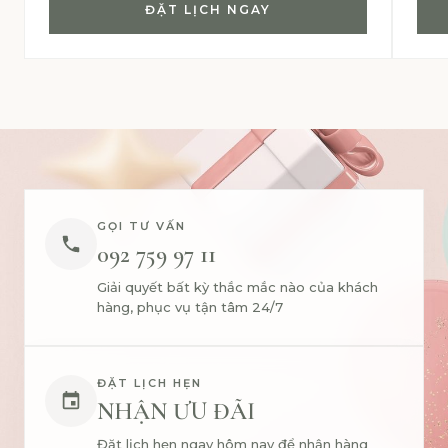
ĐẶT LỊCH NGAY
GỌI TƯ VẤN
092 759 97 11
Giải quyết bất kỳ thắc mắc nào của khách
hàng, phục vụ tận tâm 24/7
ĐẶT LỊCH HẸN
NHẬN ƯU ĐÃI
Đặt lịch hẹn ngay hôm nay để nhận hàng