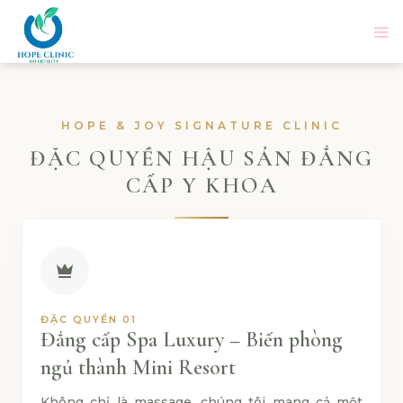
Skip
to
content
HOPE & JOY SIGNATURE CLINIC
ĐẶC QUYỀN HẬU SẢN ĐẲNG
CẤP Y KHOA
ĐẶC QUYỀN 01
Đẳng cấp Spa Luxury – Biến phòng
ngủ thành Mini Resort
Không chỉ là massage, chúng tôi mang cả một