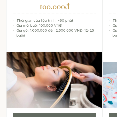
100.000đ
Thời gian của liệu trình: ~60 phút
Th
Giá mỗi buổi: 100.000 VNĐ
Gi
Giá gói: 1.000.000 đến 2.500.000 VNĐ (12-25
Gi
buổi)
bu