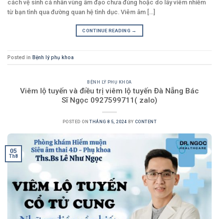
cách vệ sinh cá nhân vùng âm đạo chưa đúng hoặc do lây viêm nhiễm
từ bạn tình qua đường quan hệ tình dục. Viêm âm [...]
CONTINUE READING
→
Posted in
Bệnh lý phụ khoa
BỆNH LÝ PHỤ KHOA
Viêm lộ tuyến và điều trị viêm lộ tuyến Đà Nẵng Bác
Sĩ Ngọc 0927599711( zalo)
POSTED ON
THÁNG 8 5, 2024
BY
CONTENT
05
Th8