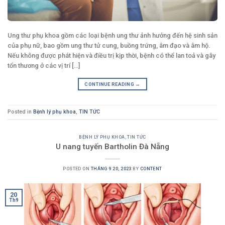
Ung thư phụ khoa gồm các loại bệnh ung thư ảnh hưởng đến hệ sinh sản
của phụ nữ, bao gồm ung thư tử cung, buồng trứng, âm đạo và âm hộ.
Nếu không được phát hiện và điều trị kịp thời, bệnh có thể lan toả và gây
tổn thương ở các vị trí [...]
CONTINUE READING
→
Posted in
Bệnh lý phụ khoa
,
TIN TỨC
BỆNH LÝ PHỤ KHOA
,
TIN TỨC
U nang tuyến Bartholin Đà Nẵng
POSTED ON
THÁNG 9 20, 2023
BY
CONTENT
20
Th9