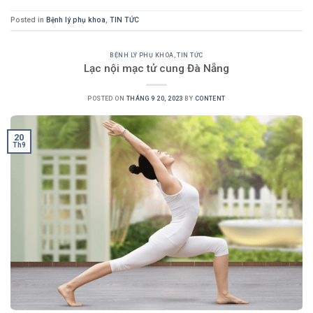
Posted in
Bệnh lý phụ khoa
,
TIN TỨC
BỆNH LÝ PHỤ KHOA
,
TIN TỨC
Lạc nội mạc tử cung Đà Nẵng
POSTED ON
THÁNG 9 20, 2023
BY
CONTENT
20
Th9