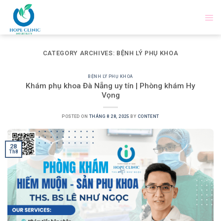
Skip
to
content
CATEGORY ARCHIVES:
BỆNH LÝ PHỤ KHOA
BỆNH LÝ PHỤ KHOA
Khám phụ khoa Đà Nẵng uy tín | Phòng khám Hy
Vọng
POSTED ON
THÁNG 8 28, 2025
BY
CONTENT
28
Th8