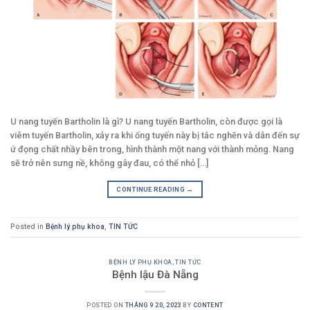
U nang tuyến Bartholin là gì? U nang tuyến Bartholin, còn được gọi là
viêm tuyến Bartholin, xảy ra khi ống tuyến này bị tắc nghẽn và dẫn đến sự
ứ đọng chất nhầy bên trong, hình thành một nang với thành mỏng. Nang
sẽ trở nên sưng nề, không gây đau, có thể nhỏ [...]
CONTINUE READING
→
Posted in
Bệnh lý phụ khoa
,
TIN TỨC
BỆNH LÝ PHỤ KHOA
,
TIN TỨC
Bệnh lậu Đà Nẵng
POSTED ON
THÁNG 9 20, 2023
BY
CONTENT