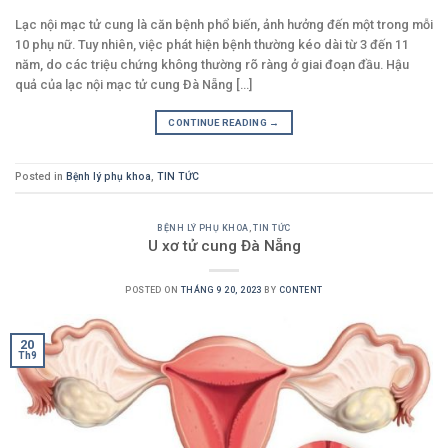
Lạc nội mạc tử cung là căn bệnh phổ biến, ảnh hưởng đến một trong mỗi
10 phụ nữ. Tuy nhiên, việc phát hiện bệnh thường kéo dài từ 3 đến 11
năm, do các triệu chứng không thường rõ ràng ở giai đoạn đầu. Hậu
quả của lạc nội mạc tử cung Đà Nẵng [...]
CONTINUE READING
→
Posted in
Bệnh lý phụ khoa
,
TIN TỨC
BỆNH LÝ PHỤ KHOA
,
TIN TỨC
U xơ tử cung Đà Nẵng
POSTED ON
THÁNG 9 20, 2023
BY
CONTENT
20
Th9