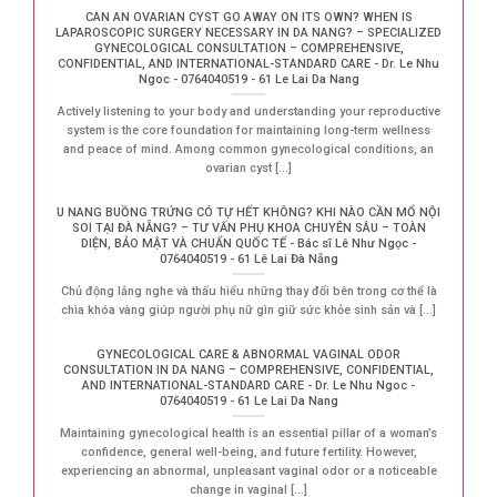
CAN AN OVARIAN CYST GO AWAY ON ITS OWN? WHEN IS
LAPAROSCOPIC SURGERY NECESSARY IN DA NANG? – SPECIALIZED
GYNECOLOGICAL CONSULTATION – COMPREHENSIVE,
CONFIDENTIAL, AND INTERNATIONAL-STANDARD CARE - Dr. Le Nhu
Ngoc - 0764040519 - 61 Le Lai Da Nang
Actively listening to your body and understanding your reproductive
system is the core foundation for maintaining long-term wellness
and peace of mind. Among common gynecological conditions, an
ovarian cyst [...]
U NANG BUỒNG TRỨNG CÓ TỰ HẾT KHÔNG? KHI NÀO CẦN MỔ NỘI
SOI TẠI ĐÀ NẴNG? – TƯ VẤN PHỤ KHOA CHUYÊN SÂU – TOÀN
DIỆN, BẢO MẬT VÀ CHUẨN QUỐC TẾ - Bác sĩ Lê Như Ngọc -
0764040519 - 61 Lê Lai Đà Nẵng
Chủ động lắng nghe và thấu hiểu những thay đổi bên trong cơ thể là
chìa khóa vàng giúp người phụ nữ gìn giữ sức khỏe sinh sản và [...]
GYNECOLOGICAL CARE & ABNORMAL VAGINAL ODOR
CONSULTATION IN DA NANG – COMPREHENSIVE, CONFIDENTIAL,
AND INTERNATIONAL-STANDARD CARE - Dr. Le Nhu Ngoc -
0764040519 - 61 Le Lai Da Nang
Maintaining gynecological health is an essential pillar of a woman’s
confidence, general well-being, and future fertility. However,
experiencing an abnormal, unpleasant vaginal odor or a noticeable
change in vaginal [...]