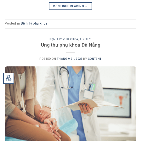
CONTINUE READING
→
Posted in
Bệnh lý phụ khoa
BỆNH LÝ PHỤ KHOA
,
TIN TỨC
Ung thư phụ khoa Đà Nẵng
POSTED ON
THÁNG 9 21, 2023
BY
CONTENT
21
Th9