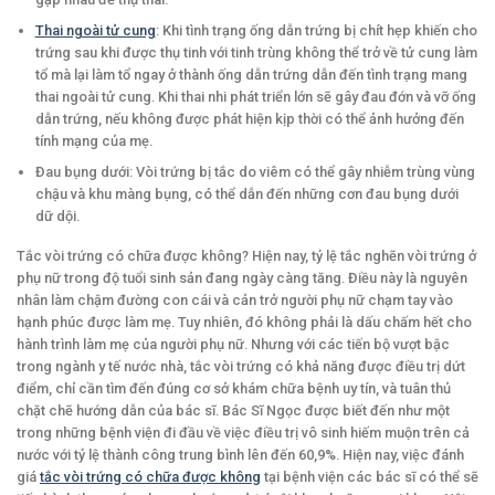
Thai ngoài tử cung
: Khi tình trạng ống dẫn trứng bị chít hẹp khiến cho
trứng sau khi được thụ tinh với tinh trùng không thể trở về tử cung làm
tổ mà lại làm tổ ngay ở thành ống dẫn trứng dẫn đến tình trạng mang
thai ngoài tử cung. Khi thai nhi phát triển lớn sẽ gây đau đớn và vỡ ống
dẫn trứng, nếu không được phát hiện kịp thời có thể ảnh hưởng đến
tính mạng của mẹ.
Đau bụng dưới: Vòi trứng bị tắc do viêm có thể gây nhiễm trùng vùng
chậu và khu màng bụng, có thể dẫn đến những cơn đau bụng dưới
dữ dội.
Tắc vòi trứng có chữa được không? Hiện nay, tỷ lệ tắc nghẽn vòi trứng ở
phụ nữ trong độ tuổi sinh sản đang ngày càng tăng. Điều này là nguyên
nhân làm chậm đường con cái và cản trở người phụ nữ chạm tay vào
hạnh phúc được làm mẹ. Tuy nhiên, đó không phải là dấu chấm hết cho
hành trình làm mẹ của người phụ nữ. Nhưng với các tiến bộ vượt bậc
trong ngành y tế nước nhà, tắc vòi trứng có khả năng được điều trị dứt
điểm, chỉ cần tìm đến đúng cơ sở khám chữa bệnh uy tín, và tuân thủ
chặt chẽ hướng dẫn của bác sĩ. Bác Sĩ Ngọc được biết đến như một
trong những bệnh viện đi đầu về việc điều trị vô sinh hiếm muộn trên cả
nước với tỷ lệ thành công trung bình lên đến 60,9%. Hiện nay, việc đánh
giá
tắc vòi trứng có chữa được không
tại bệnh viện các bác sĩ có thể sẽ