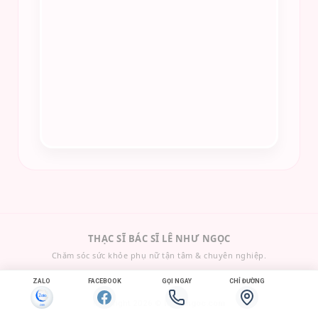
THẠC SĨ BÁC SĨ LÊ NHƯ NGỌC
Chăm sóc sức khỏe phụ nữ tận tâm & chuyên nghiệp.
ZALO
FACEBOOK
GỌI NGAY
CHỈ ĐƯỜNG
Copyright 2026 ©
lenhungoc.com