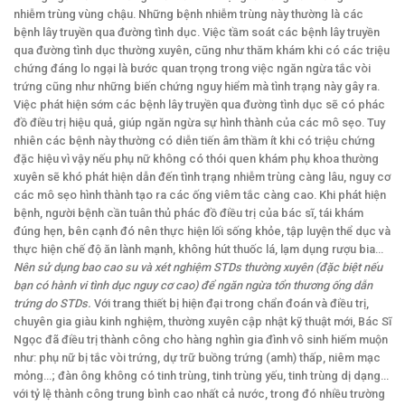
nhiễm trùng vùng chậu. Những bệnh nhiễm trùng này thường là các
bệnh lây truyền qua đường tình dục. Việc tầm soát các bệnh lây truyền
qua đường tình dục thường xuyên, cũng như thăm khám khi có các triệu
chứng đáng lo ngại là bước quan trọng trong việc ngăn ngừa tắc vòi
trứng cũng như những biến chứng nguy hiểm mà tình trạng này gây ra.
Việc phát hiện sớm các bệnh lây truyền qua đường tình dục sẽ có phác
đồ điều trị hiệu quả, giúp ngăn ngừa sự hình thành của các mô sẹo. Tuy
nhiên các bệnh này thường có diễn tiến âm thầm ít khi có triệu chứng
đặc hiệu vì vậy nếu phụ nữ không có thói quen khám phụ khoa thường
xuyên sẽ khó phát hiện dẫn đến tình trạng nhiễm trùng càng lâu, nguy cơ
các mô sẹo hình thành tạo ra các ống viêm tắc càng cao. Khi phát hiện
bệnh, người bệnh cần tuân thủ phác đồ điều trị của bác sĩ, tái khám
đúng hẹn, bên cạnh đó nên thực hiện lối sống khỏe, tập luyện thể dục và
thực hiện chế độ ăn lành mạnh, không hút thuốc lá, lạm dụng rượu bia…
Nên sử dụng bao cao su và xét nghiệm STDs thường xuyên (đặc biệt nếu
bạn có hành vi tình dục nguy cơ cao) để ngăn ngừa tổn thương ống dẫn
trứng do STDs.
Với trang thiết bị hiện đại trong chẩn đoán và điều trị,
chuyên gia giàu kinh nghiệm, thường xuyên cập nhật kỹ thuật mới, Bác Sĩ
Ngọc đã điều trị thành công cho hàng nghìn gia đình vô sinh hiếm muộn
như: phụ nữ bị tắc vòi trứng, dự trữ buồng trứng (amh) thấp, niêm mạc
mỏng…; đàn ông không có tinh trùng, tinh trùng yếu, tinh trùng dị dạng…
với tỷ lệ thành công trung bình cao nhất cả nước, trong đó nhiều trường