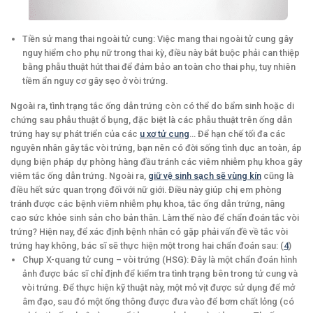
Tiền sử mang thai ngoài tử cung: Việc mang thai ngoài tử cung gây
nguy hiểm cho phụ nữ trong thai kỳ, điều này bắt buộc phải can thiệp
bằng phẫu thuật hút thai để đảm bảo an toàn cho thai phụ, tuy nhiên
tiềm ẩn nguy cơ gây sẹo ở vòi trứng.
Ngoài ra, tình trạng tắc ống dẫn trứng còn có thể do bẩm sinh hoặc di
chứng sau phẫu thuật ổ bụng, đặc biệt là các phẫu thuật trên ống dẫn
trứng hay sự phát triển của các
u xơ tử cung
… Để hạn chế tối đa các
nguyên nhân gây tắc vòi trứng, bạn nên có đời sống tình dục an toàn, áp
dụng biện pháp dự phòng hàng đầu tránh các viêm nhiễm phụ khoa gây
viêm tắc ống dẫn trứng. Ngoài ra,
giữ vệ sinh sạch sẽ vùng kín
cũng là
điều hết sức quan trọng đối với nữ giới. Điều này giúp chị em phòng
tránh được các bệnh viêm nhiễm phụ khoa, tắc ống dẫn trứng, nâng
cao sức khỏe sinh sản cho bản thân. Làm thế nào để chẩn đoán tắc vòi
trứng? Hiện nay, để xác định bệnh nhân có gặp phải vấn đề về tắc vòi
trứng hay không, bác sĩ sẽ thực hiện một trong hai chẩn đoán sau: (
4
)
Chụp X-quang tử cung – vòi trứng (HSG): Đây là một chẩn đoán hình
ảnh được bác sĩ chỉ định để kiểm tra tình trạng bên trong tử cung và
vòi trứng. Để thực hiện kỹ thuật này, một mỏ vịt được sử dụng để mở
âm đạo, sau đó một ống thông được đưa vào để bơm chất lỏng (có