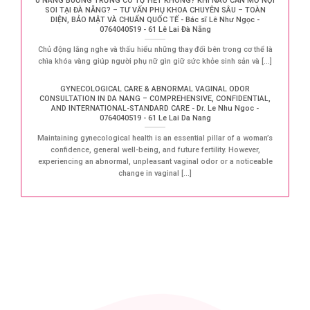
U NANG BUỒNG TRỨNG CÓ TỰ HẾT KHÔNG? KHI NÀO CẦN MỔ NỘI
SOI TẠI ĐÀ NẴNG? – TƯ VẤN PHỤ KHOA CHUYÊN SÂU – TOÀN
DIỆN, BẢO MẬT VÀ CHUẨN QUỐC TẾ - Bác sĩ Lê Như Ngọc -
0764040519 - 61 Lê Lai Đà Nẵng
Chủ động lắng nghe và thấu hiểu những thay đổi bên trong cơ thể là
chìa khóa vàng giúp người phụ nữ gìn giữ sức khỏe sinh sản và [...]
GYNECOLOGICAL CARE & ABNORMAL VAGINAL ODOR
CONSULTATION IN DA NANG – COMPREHENSIVE, CONFIDENTIAL,
AND INTERNATIONAL-STANDARD CARE - Dr. Le Nhu Ngoc -
0764040519 - 61 Le Lai Da Nang
Maintaining gynecological health is an essential pillar of a woman’s
confidence, general well-being, and future fertility. However,
experiencing an abnormal, unpleasant vaginal odor or a noticeable
change in vaginal [...]