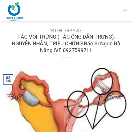
Skip
to
content
VÔ SINH - HIẾM MUỘN
TẮC VÒI TRỨNG (TẮC ỐNG DẪN TRỨNG):
NGUYÊN NHÂN, TRIỆU CHỨNG Bác Sĩ Ngọc Đà
Nẵng IVF 0927599711
02
Th5