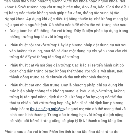
tiến hành theo các phương hướng xử trí nội khoa hoặc ngoại khoa. Nội
khoa: Đối với trường hợp vòi trứng bị tắc nhẹ, do viêm, bác sĩ có thể điều
trị bằng các thuốc kháng sinh giúp tiêu viêm, thông tắc vùng bị tắc.
Ngoại khoa: Áp dụng khi việc điều trị bằng thuốc tại nhà không mang lại
hiệu quả cho người bệnh. Có nhiều cách để chữa tắc vòi trứng như sau:
Dùng bơm hơi để thông tắc vòi trứng: Đây là biện pháp áp dụng trong
những trường hợp tắc vòi trứng nhẹ.
Phẫu thuật nội soi vòi trứng: Đây là phương pháp đặt dụng cụ nội soi
vào buồng tử cung, sau đó sẽ đưa một dụng cụ chuyên khoa vào vòi
trứng để đẩy và thông tắc ống dẫn trứng.
Phẫu thuật cắt và nối ống dẫn trứng: Các bác sĩ sẽ tiến hành cắt bỏ
đoạn ống dẫn trứng bị tắc không thể thông, rồi nối lại với nhau, nếu
thành công trứng sẽ di chuyển và thụ tinh như bình thường.
Phẫu thuật cắt ống dẫn trứng: Đây là phương pháp chỉ sử dụng khi
các biện pháp thông tắc không mang lại hiệu quả, vòi trứng, buồng
trứng bị tắc quá nặng, dịch ứ nhiều, không còn hy vọng có thể thụ
thai tự nhiên. Đối với trường hợp này, bác sĩ sẽ chỉ định làm phương
pháp hỗ trợ
thụ tinh ống nghiệm
và người mẹ vẫn có thể mang thai và
sinh con bình thường. Trong các trường hợp vòi trứng ứ dịch nặng
nề, việc cắt bỏ vòi trứng cũng sẽ giúp tỷ lệ ivf thành công tăng lên.
Phòng ngừa tắc vòi trứng Phần lớn tình trạng tắc ống dẫn trứng do