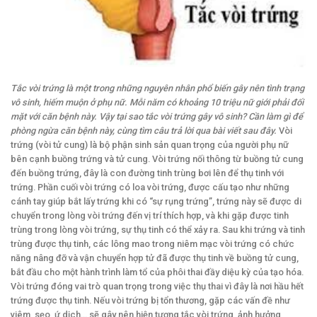
Tắc vòi trứng là một trong những nguyên nhân phổ biến gây nên tình trạng
vô sinh, hiếm muộn ở phụ nữ. Mỗi năm có khoảng 10 triệu nữ giới phải đối
mặt với căn bệnh này. Vậy tại sao tắc vòi trứng gây vô sinh? Cần làm gì để
phòng ngừa căn bệnh này, cùng tìm câu trả lời qua bài viết sau đây.
Vòi
trứng (vòi tử cung) là bộ phận sinh sản quan trọng của người phụ nữ
bên cạnh buồng trứng và tử cung. Vòi trứng nối thông từ buồng tử cung
đến buồng trứng, đây là con đường tinh trùng bơi lên để thụ tinh với
trứng. Phần cuối vòi trứng có loa vòi trứng, được cấu tạo như những
cánh tay giúp bắt lấy trứng khi có “sự rụng trứng”, trứng này sẽ được di
chuyển trong lòng vòi trứng đến vị trí thích hợp, và khi gặp được tinh
trùng trong lòng vòi trứng, sự thụ tinh có thể xảy ra. Sau khi trứng và tinh
trùng được thụ tinh, các lông mao trong niêm mạc vòi trứng có chức
năng nâng đỡ và vận chuyển hợp tử đã được thụ tinh về buồng tử cung,
bắt đầu cho một hành trình làm tổ của phôi thai đầy diệu kỳ của tạo hóa.
Vòi trứng đóng vai trò quan trọng trong việc thụ thai vì đây là nơi hầu hết
trứng được thụ tinh. Nếu vòi trứng bị tổn thương, gặp các vấn đề như
viêm, sẹo, ứ dịch… sẽ gây nên hiện tượng tắc vòi trứng, ảnh hưởng