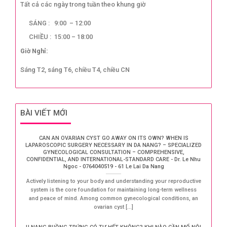
Tất cả các ngày trong tuần theo khung giờ
SÁNG : 9:00 – 12:00
CHIỀU : 15:00 – 18:00
Giờ Nghỉ:
Sáng T2, sáng T6, chiều T4, chiều CN
BÀI VIẾT MỚI
CAN AN OVARIAN CYST GO AWAY ON ITS OWN? WHEN IS
LAPAROSCOPIC SURGERY NECESSARY IN DA NANG? – SPECIALIZED
GYNECOLOGICAL CONSULTATION – COMPREHENSIVE,
CONFIDENTIAL, AND INTERNATIONAL-STANDARD CARE - Dr. Le Nhu
Ngoc - 0764040519 - 61 Le Lai Da Nang
Actively listening to your body and understanding your reproductive
system is the core foundation for maintaining long-term wellness
and peace of mind. Among common gynecological conditions, an
ovarian cyst [...]