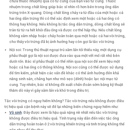
chứa thuốc nhuộm) qua cổ tử cung của bạn vào tử cung. Thuốc
nhuộm trong chất lỏng giúp bác sĩ nhìn rõ hơn bên trong ống dẫn
trứng trên X-quang. Dòng chất lỏng chảy ra từ đầu của một hoặc cả
hai ống dẫn trứng thì có thể xác định xem một hoặc cả hai ống có
thông hay không. Nếu không bị tắc ống dẫn trứng, dòng chất lỏng sẽ
tràn từ từ ra hết khỏi đầu ống và được cơ thể hấp thụ. Nếu chất lỏng
không xâm nhập hoặc chảy hoàn toàn qua một hoặc cả hai vòi trứng,
cho thấy vòi trứng đã bị ảnh hưởng hay còn gọi là tắc vòi trứng.
Nội soi: Trong thủ thuật ngoại trú xâm lấn tối thiểu này, một dụng cụ
phẫu thuật gọi là nội soi được đưa vào qua một vết mổ rất nhỏ bên
dưới rốn. Bác sĩ phẫu thuật có thể nhìn qua nội soi để xem liệu một
hoặc cả hai ống có thông không. Nội soi cũng có thể được sử dụng
để tìm kiếm, phát hiện các vấn đề khác có thể ảnh hưởng đến khả
năng sinh sản, chẳng hạn như mô sẹo (dính) hoặc lạc nội mạc tử
cung. Tuy nhiên, bác sĩ không đề xuất chẩn đoán sớm bằng kỹ thuật
thăm dò này vì gây xâm lấn và khó trong điều trị.
Tắc vòi trứng có nguy hiểm không? Tắc vòi trứng nếu không được điều
trị hiệu quả cặn bệnh này sẽ để lại những biến chứng nguy hiểm như:
Vô sinh
: Đây được xem là hậu quả nặng nề nhất nếu tắc vòi trứng
không được điều trị hiệu quả. Tình trạng này dẫn đến việc tắc ống
dẫn trứng hoàn toàn ở 2 vòi trứng khiến trứng và tinh trùng không thể
gặp nhau để thụ thai.