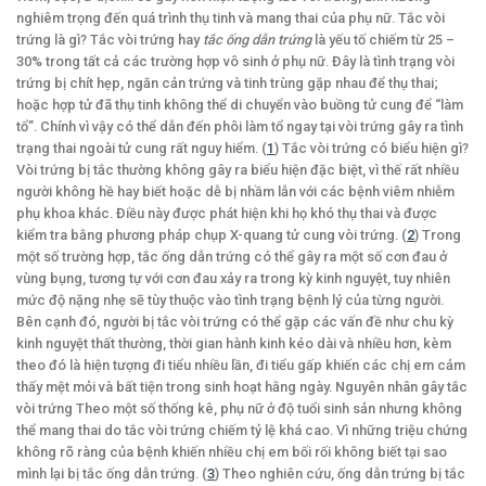
nghiêm trọng đến quá trình thụ tinh và mang thai của phụ nữ. Tắc vòi
trứng là gì? Tắc vòi trứng hay
tắc ống dẫn trứng
là yếu tố chiếm từ 25 –
30% trong tất cả các trường hợp vô sinh ở phụ nữ. Đây là tình trạng vòi
trứng bị chít hẹp, ngăn cản trứng và tinh trùng gặp nhau để thụ thai;
hoặc hợp tử đã thụ tinh không thể di chuyển vào buồng tử cung để “làm
tổ”. Chính vì vậy có thể dẫn đến phôi làm tổ ngay tại vòi trứng gây ra tình
trạng thai ngoài tử cung rất nguy hiểm. (
1
) Tắc vòi trứng có biểu hiện gì?
Vòi trứng bị tắc thường không gây ra biểu hiện đặc biệt, vì thế rất nhiều
người không hề hay biết hoặc dễ bị nhầm lẫn với các bệnh viêm nhiễm
phụ khoa khác. Điều này được phát hiện khi họ khó thụ thai và được
kiểm tra bằng phương pháp chụp X-quang tử cung vòi trứng. (
2
) Trong
một số trường hợp, tắc ống dẫn trứng có thể gây ra một số cơn đau ở
vùng bụng, tương tự với cơn đau xảy ra trong kỳ kinh nguyệt, tuy nhiên
mức độ nặng nhẹ sẽ tùy thuộc vào tình trạng bệnh lý của từng người.
Bên cạnh đó, người bị tắc vòi trứng có thể gặp các vấn đề như chu kỳ
kinh nguyệt thất thường, thời gian hành kinh kéo dài và nhiều hơn, kèm
theo đó là hiện tượng đi tiểu nhiều lần, đi tiểu gấp khiến các chị em cảm
thấy mệt mỏi và bất tiện trong sinh hoạt hằng ngày. Nguyên nhân gây tắc
vòi trứng Theo một số thống kê, phụ nữ ở độ tuổi sinh sản nhưng không
thể mang thai do tắc vòi trứng chiếm tỷ lệ khá cao. Vì những triệu chứng
không rõ ràng của bệnh khiến nhiều chị em bối rối không biết tại sao
mình lại bị tắc ống dẫn trứng. (
3
) Theo nghiên cứu, ống dẫn trứng bị tắc