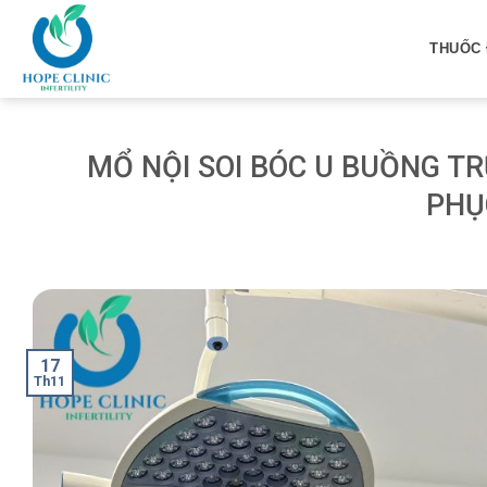
Skip
to
THUỐC 
content
MỔ NỘI SOI BÓC U BUỒNG TR
PHỤ
17
Th11