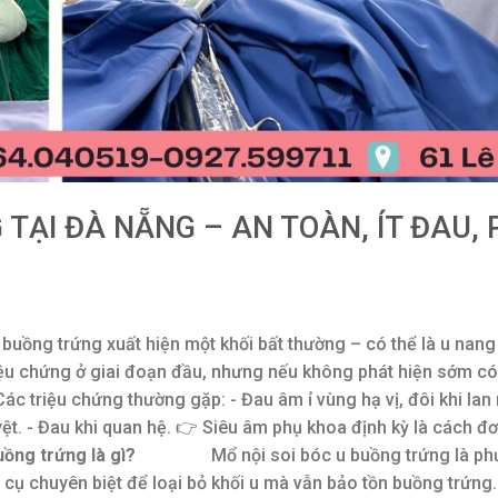
 TẠI ĐÀ NẴNG – AN TOÀN, ÍT ĐAU,
 buồng trứng xuất hiện một khối bất thường – có thể là u nang 
iệu chứng ở giai đoạn đầu, nhưng nếu không phát hiện sớm có
c triệu chứng thường gặp: - Đau âm ỉ vùng hạ vị, đôi khi lan 
uyệt. - Đau khi quan hệ. 👉 Siêu âm phụ khoa định kỳ là cách đ
uồng trứng là gì?
Mổ nội soi bóc u buồng trứng là ph
g cụ chuyên biệt để loại bỏ khối u mà vẫn bảo tồn buồng trứn