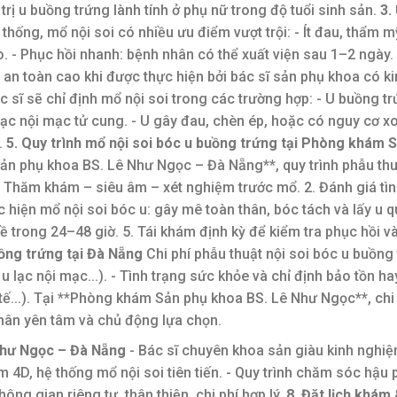
rị u buồng trứng lành tính ở phụ nữ trong độ tuổi sinh sản.
3.
thống, mổ nội soi có nhiều ưu điểm vượt trội: - Ít đau, thẩm m
 - Phục hồi nhanh: bệnh nhân có thể xuất viện sau 1–2 ngày. 
g, an toàn cao khi được thực hiện bởi bác sĩ sản phụ khoa có k
c sĩ sẽ chỉ định mổ nội soi trong các trường hợp: - U buồng t
 lạc nội mạc tử cung. - U gây đau, chèn ép, hoặc có nguy cơ xo
.
5. Quy trình mổ nội soi bóc u buồng trứng tại Phòng khám 
ản phụ khoa BS. Lê Như Ngọc – Đà Nẵng**, quy trình phẫu th
1. Thăm khám – siêu âm – xét nghiệm trước mổ. 2. Đánh giá tìn
iện mổ nội soi bóc u: gây mê toàn thân, bóc tách và lấy u qu
 trong 24–48 giờ. 5. Tái khám định kỳ để kiểm tra phục hồi v
buồng trứng tại Đà Nẵng
Chi phí phẫu thuật nội soi bóc u buồng 
u lạc nội mạc...). - Tình trạng sức khỏe và chỉ định bảo tồn h
tế...). Tại **Phòng khám Sản phụ khoa BS. Lê Như Ngọc**, chi
nhân yên tâm và chủ động lựa chọn.
Như Ngọc – Đà Nẵng
- Bác sĩ chuyên khoa sản giàu kinh nghi
 âm 4D, hệ thống mổ nội soi tiên tiến. - Quy trình chăm sóc hậu
ông gian riêng tư, thân thiện, chi phí hợp lý.
8. Đặt lịch khám