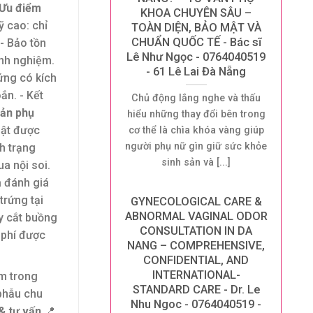
 Ưu điểm
KHOA CHUYÊN SÂU –
ỹ cao: chỉ
TOÀN DIỆN, BẢO MẬT VÀ
CHUẨN QUỐC TẾ - Bác sĩ
- Bảo tồn
Lê Như Ngọc - 0764040519
inh nghiệm.
- 61 Lê Lai Đà Nẵng
rứng có kích
ắn. - Kết
Chủ động lắng nghe và thấu
Sản phụ
hiểu những thay đổi bên trong
uật được
cơ thể là chìa khóa vàng giúp
người phụ nữ gìn giữ sức khỏe
h trạng
sinh sản và [...]
a nội soi.
à đánh giá
trứng tại
GYNECOLOGICAL CARE &
ABNORMAL VAGINAL ODOR
ay cắt buồng
CONSULTATION IN DA
 phí được
NANG – COMPREHENSIVE,
CONFIDENTIAL, AND
INTERNATIONAL-
ệm trong
STANDARD CARE - Dr. Le
 phẫu chu
Nhu Ngoc - 0764040519 -
 & tư vấn
📍