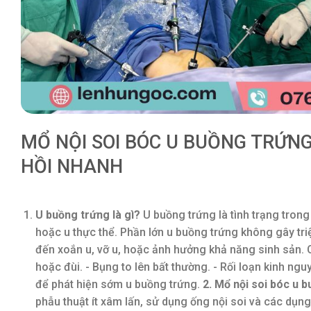
MỔ NỘI SOI BÓC U BUỒNG TRỨNG
HỒI NHANH
U buồng trứng là gì?
U buồng trứng là tình trạng trong
hoặc u thực thể. Phần lớn u buồng trứng không gây tr
đến xoắn u, vỡ u, hoặc ảnh hưởng khả năng sinh sản. Cá
hoặc đùi. - Bụng to lên bất thường. - Rối loạn kinh ng
để phát hiện sớm u buồng trứng.
2. Mổ nội soi bóc u b
phẫu thuật ít xâm lấn, sử dụng ống nội soi và các dụn