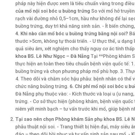
pháp này hiện được xem là tiêu chuẩn vàng trong điều t
của mổ nội soi bóc u buồng trứng
So với mổ hở truyền 
rạch vài đường nhỏ 0,5–1cm, hầu như không để lại sẹo.
buồng trứng, duy trì khả năng sinh sản. - Ít biến chứn
4. Khi nào cần mổ bóc u buồng trứng bằng nội soi?
Bá
thước >5cm, không tự thoái triển. - U thực thể, u dạng
quả siêu âm, xét nghiệm cho thấy nguy cơ ác tính thấp
khoa BS. Lê Như Ngọc – Đà Nẵng
Tại **Phòng khám S
thực hiện an toàn theo tiêu chuẩn bệnh viện quốc tế: 
buồng trứng và chọn phương pháp mổ phù hợp. 3. Thực h
4. Theo dõi và chăm sóc hậu phẫu: bệnh nhân có thể về
chức năng buồng trứng.
6. Chi phí mổ nội soi bóc u 
Đà Nẵng phụ thuộc vào: - Kích thước và loại u (u nang, 
trứng. - Cơ sở thực hiện (phòng khám, bệnh viện quốc 
niêm yết minh bạch – tư vấn trước khi mổ, giúp bệnh 
Tại sao nên chọn Phòng khám Sản phụ khoa BS. Lê 
phẫu thuật nội soi. - Trang thiết bị hiện đại, máy siêu
đáo – theo dõi hồi phục và tư vấn sinh sản sau mổ. - Kh