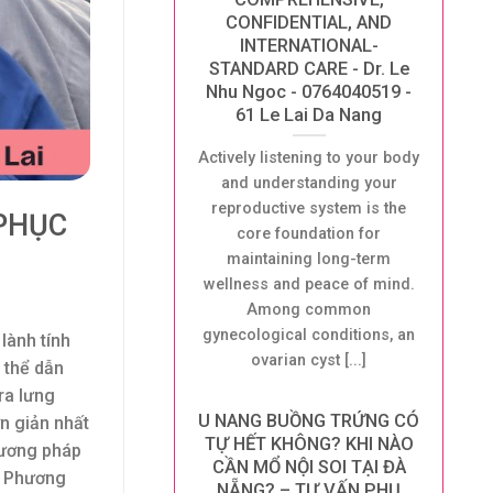
CONFIDENTIAL, AND
INTERNATIONAL-
STANDARD CARE - Dr. Le
Nhu Ngoc - 0764040519 -
61 Le Lai Da Nang
Actively listening to your body
and understanding your
reproductive system is the
 PHỤC
core foundation for
maintaining long-term
wellness and peace of mind.
Among common
gynecological conditions, an
lành tính
ovarian cyst [...]
 thể dẫn
ra lưng
U NANG BUỒNG TRỨNG CÓ
ơn giản nhất
TỰ HẾT KHÔNG? KHI NÀO
ương pháp
CẦN MỔ NỘI SOI TẠI ĐÀ
g. Phương
NẴNG? – TƯ VẤN PHỤ