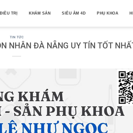
ĐIỀU TRỊ
KHÁM SẢN
SIÊU ÂM 4D
PHỤ KHOA
H
TIN TỨC
ÔN NHÂN ĐÀ NẴNG UY TÍN TỐT NHẤ