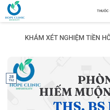
Skip
to
THUỐC 
content
KHÁM XÉT NGHIỆM TIỀN H
28
Th2