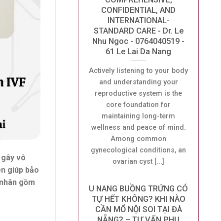
CONFIDENTIAL, AND
INTERNATIONAL-
STANDARD CARE - Dr. Le
Nhu Ngoc - 0764040519 -
61 Le Lai Da Nang
Actively listening to your body
and understanding your
reproductive system is the
core foundation for
maintaining long-term
wellness and peace of mind.
Among common
gynecological conditions, an
 gây vô
ovarian cyst [...]
ên giúp bảo
n nhân gồm
U NANG BUỒNG TRỨNG CÓ
TỰ HẾT KHÔNG? KHI NÀO
CẦN MỔ NỘI SOI TẠI ĐÀ
NẴNG? – TƯ VẤN PHỤ