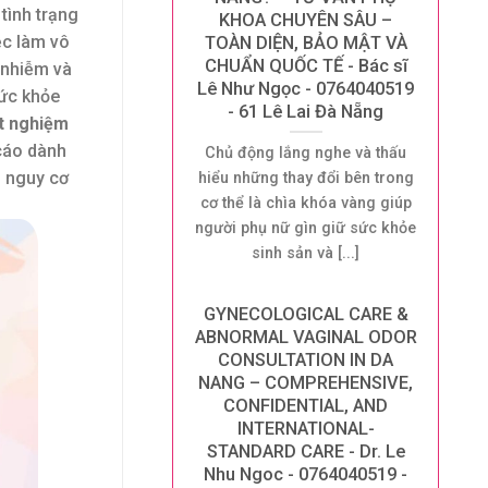
tình trạng
KHOA CHUYÊN SÂU –
ệc làm vô
TOÀN DIỆN, BẢO MẬT VÀ
CHUẨN QUỐC TẾ - Bác sĩ
n nhiễm và
Lê Như Ngọc - 0764040519
sức khỏe
- 61 Lê Lai Đà Nẵng
t nghiệm
 cáo dành
Chủ động lắng nghe và thấu
g nguy cơ
hiểu những thay đổi bên trong
cơ thể là chìa khóa vàng giúp
người phụ nữ gìn giữ sức khỏe
sinh sản và [...]
GYNECOLOGICAL CARE &
ABNORMAL VAGINAL ODOR
CONSULTATION IN DA
NANG – COMPREHENSIVE,
CONFIDENTIAL, AND
INTERNATIONAL-
STANDARD CARE - Dr. Le
Nhu Ngoc - 0764040519 -