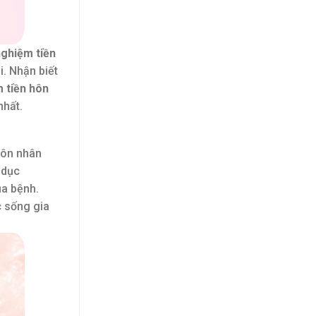
nghiệm tiền
i. Nhận biết
 tiền hôn
nhất.
hôn nhân
 dục
ủa bệnh.
c sống gia