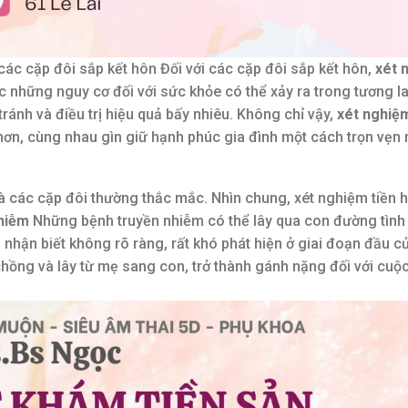
i các cặp đôi sắp kết hôn Đối với các cặp đôi sắp kết hôn,
xét 
c những nguy cơ đối với sức khỏe có thể xảy ra trong tương la
ánh và điều trị hiệu quả bấy nhiêu. Không chỉ vậy,
xét nghiệm
 hơn, cùng nhau gìn giữ hạnh phúc gia đình một cách trọn vẹn 
à các cặp đôi thường thắc mắc. Nhìn chung, xét nghiệm tiền 
nhiễm
Những bệnh truyền nhiễm có thể lây qua con đường tình
g nhận biết không rõ ràng, rất khó phát hiện ở giai đoạn đầu c
hồng và lây từ mẹ sang con, trở thành gánh nặng đối với cuộ