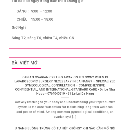
Tất cả các ngày trong tuần theo khung giờ
SÁNG : 9:00 – 12:00
CHIỀU : 15:00 – 18:00
Giờ Nghỉ:
Sáng T2, sáng T6, chiều T4, chiều CN
BÀI VIẾT MỚI
CAN AN OVARIAN CYST GO AWAY ON ITS OWN? WHEN IS
LAPAROSCOPIC SURGERY NECESSARY IN DA NANG? – SPECIALIZED
GYNECOLOGICAL CONSULTATION – COMPREHENSIVE,
CONFIDENTIAL, AND INTERNATIONAL-STANDARD CARE - Dr. Le Nhu
Ngoc - 0764040519 - 61 Le Lai Da Nang
Actively listening to your body and understanding your reproductive
system is the core foundation for maintaining long-term wellness
and peace of mind. Among common gynecological conditions, an
ovarian cyst [...]
U NANG BUỒNG TRỨNG CÓ TỰ HẾT KHÔNG? KHI NÀO CẦN MỔ NỘI