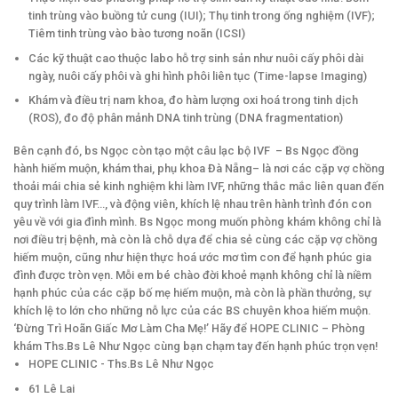
tinh trùng vào buồng tử cung (IUI); Thụ tinh trong ống nghiệm (IVF);
Tiêm tinh trùng vào bào tương noãn (ICSI)
Các kỹ thuật cao thuộc labo hỗ trợ sinh sản như nuôi cấy phôi dài
ngày, nuôi cấy phôi và ghi hình phôi liên tục (Time-lapse Imaging)
Khám và điều trị nam khoa, đo hàm lượng oxi hoá trong tinh dịch
(ROS), đo độ phân mảnh DNA tinh trùng (DNA fragmentation)
Bên cạnh đó, bs Ngọc còn tạo một câu lạc bộ IVF – Bs Ngọc đồng
hành hiếm muộn, khám thai, phụ khoa Đà Nẵng– là nơi các cặp vợ chồng
thoải mái chia sẻ kinh nghiệm khi làm IVF, những thắc mắc liên quan đến
quy trình làm IVF…, và động viên, khích lệ nhau trên hành trình đón con
yêu về với gia đình mình. Bs Ngọc mong muốn phòng khám không chỉ là
nơi điều trị bệnh, mà còn là chỗ dựa để chia sẻ cùng các cặp vợ chồng
hiếm muộn, cũng như hiện thực hoá ước mơ tìm con để hạnh phúc gia
đình được tròn vẹn. Mỗi em bé chào đời khoẻ mạnh không chỉ là niềm
hạnh phúc của các cặp bố mẹ hiếm muộn, mà còn là phần thưởng, sự
khích lệ to lớn cho những nỗ lực của các BS chuyên khoa hiếm muộn.
‘Đừng Trì Hoãn Giấc Mơ Làm Cha Mẹ!’ Hãy để HOPE CLINIC – Phòng
khám Ths.Bs Lê Như Ngọc cùng bạn chạm tay đến hạnh phúc trọn vẹn!
HOPE CLINIC - Ths.Bs Lê Như Ngọc
61 Lê Lai