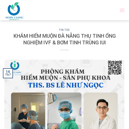
Skip
to
content
TIN TỨC
KHÁM HIẾM MUỘN ĐÀ NẴNG THỤ TINH ỐNG
NGHIỆM IVF & BƠM TINH TRÙNG IUI
14
Th7