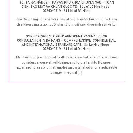
SOI TẠI ĐÀ NẴNG? – TƯ VẤN PHỤ KHOA CHUYÊN SÂU – TOÀN
DIỆN, BẢO MẬT VÀ CHUẨN QUỐC TẾ - Bác sĩ Lê Như Ngọc -
0764040519 - 61 Lê Lai Đà Nẵng
Chủ động lắng nghe và thấu hiểu những thay đổi bên trong cơ thể là
chìa khóa vàng giúp người phụ nữ gìn giữ sức khỏe sinh sản và [...]
GYNECOLOGICAL CARE & ABNORMAL VAGINAL ODOR
CONSULTATION IN DA NANG – COMPREHENSIVE, CONFIDENTIAL,
AND INTERNATIONAL-STANDARD CARE - Dr. Le Nhu Ngoc -
0764040519 - 61 Le Lai Da Nang
Maintaining gynecological health is an essential pillar of a woman’s
confidence, general well-being, and future fertility. However,
experiencing an abnormal, unpleasant vaginal odor or a noticeable
change in vaginal [...]