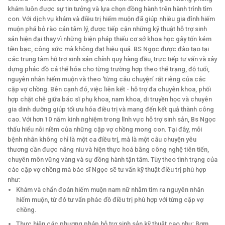
khám luôn được sự tin tưởng và lựa chọn đồng hành trên hành trình tìm
con. Với dịch vụ khám và điều trị hiếm muộn đã giúp nhiều gia đình hiếm
muộn phá bỏ rào cản tâm lý, được tiếp cận những kỹ thuật hỗ trợ sinh
sản hiện đại thay vì những biện pháp thiếu cơ sở khoa học gây tốn kém
tiền bạc, công sức mà không đạt hiệu quả. BS Ngọc được đào tạo tại
các trung tâm hỗ trợ sinh sản chính quy hàng đầu, trực tiếp tư vấn và xây
dựng phác đồ cá thể hóa cho từng trường hợp theo thể trạng, độ tuổi,
nguyên nhân hiếm muộn và theo ‘từng câu chuyện’ rất riêng của các
cặp vợ chồng. Bên cạnh đó, việc liên kết - hỗ trợ đa chuyên khoa, phối
hợp chặt chẽ giữa bác sĩ phụ khoa, nam khoa, di truyền học và chuyên
gia dinh dưỡng giúp tối ưu hóa điều trị và mang đến kết quả thành công
cao. Với hơn 10 năm kinh nghiệm trong lĩnh vực hỗ trợ sinh sản, Bs Ngọc
thấu hiểu nỗi niềm của những cặp vợ chồng mong con. Tại đây, mỗi
bệnh nhân không chỉ là một ca điều trị, mà là một câu chuyện yêu
thương cần được nâng niu và hiện thực hoá bằng công nghệ tiên tiến,
chuyên môn vững vàng và sự đồng hành tận tâm. Tùy theo tình trạng của
các cặp vợ chồng mà bác sĩ Ngọc sẽ tư vấn kỹ thuật điều trị phù hợp
như:
Khám và chẩn đoán hiếm muộn nam nữ nhằm tìm ra nguyên nhân
hiếm muộn, từ đó tư vấn phác đồ điều trị phù hợp với từng cặp vợ
chồng.
Thực hiện các phương pháp hỗ trợ sinh sản kỹ thuật cao như: Bơm