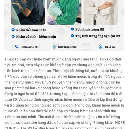
Tỉ lệ các cặp vợ chồng hiếm muộn đang ngày càng tăng lên và có dấu
hiệu trẻ hoá, điều này khiến không ít cặp vợ chồng gặp nhiều khó khăn
trên hành trình tìm kiếm con. Theo một số thống kê, nước ta có khoảng
7.7% các cặp vợ chồng gặp vấn đề về hiếm muộn, trong đó 40% nguyên
nhân đến từ người vợ và 40% nguyên nhân đến từ người chồng, còn lại
xuất phát từ cả hai vợ chồng hoặc không tìm ra nguyên nhân. Một điều
đáng lo ngại là có đến 50% trường hợp hiếm muộn rơi vào nhóm độ tuổi
dưới 30. Việc xác định nguyên nhân hiếm muộn và điều trị kịp thời đóng
vai trò quan trọng trong việc sớm có con. Trong đó, khám hiếm muộn là
bước đầu tiên cần thiết để các cặp vợ chồng bắt đầu hành trình tìm
kiếm con của mình. Tìm một địa chỉ khám hiếm muộn uy tín ở Đà Nẵng
luôn là sự quan tâm hàng đầu của các cặp vợ chồng. Phòng khám HOPE
CLINIC – Ths.BS Lê Như Ngọc tự hào khi là một trong số những phòng