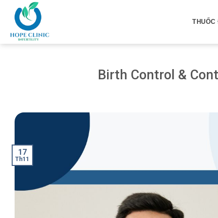
Skip
to
THUỐC 
content
Birth Control & Con
17
Th11