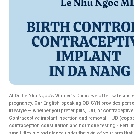
At Dr. Le Nhu Ngoc’s Women’s Clinic, we offer safe and e
pregnancy. Our English-speaking OB-GYN provides person
lifestyle — whether you prefer pills, IUD, or contraceptiv
Contraceptive implant insertion and removal - IUD (coppe
contraception consultation and hormone testing - Fertilit
small, flexible rod placed under the skin of your arm tha