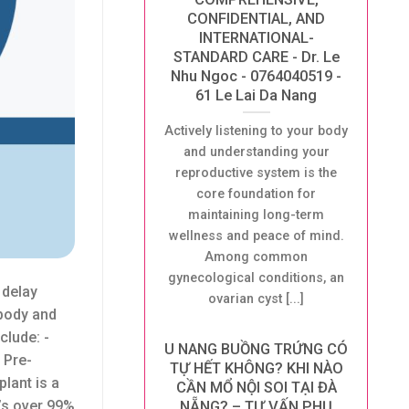
CONFIDENTIAL, AND
INTERNATIONAL-
STANDARD CARE - Dr. Le
Nhu Ngoc - 0764040519 -
61 Le Lai Da Nang
Actively listening to your body
and understanding your
reproductive system is the
core foundation for
maintaining long-term
wellness and peace of mind.
Among common
gynecological conditions, an
 delay
ovarian cyst [...]
 body and
clude: -
U NANG BUỒNG TRỨNG CÓ
 Pre-
TỰ HẾT KHÔNG? KHI NÀO
lant is a
CẦN MỔ NỘI SOI TẠI ĐÀ
t’s over 99%
NẴNG? – TƯ VẤN PHỤ