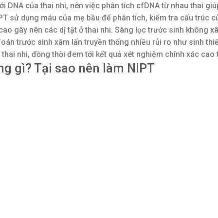
i DNA của thai nhi, nên việc phân tích cfDNA từ nhau thai giú
NIPT sử dụng máu của mẹ bầu để phân tích, kiểm tra cấu trúc c
o gây nên các dị tật ở thai nhi. Sàng lọc trước sinh không x
án trước sinh xâm lấn truyền thống nhiều rủi ro như sinh thiế
thai nhi, đồng thời đem tới kết quả xét nghiệm chính xác cao 
g gì? Tại sao nên làm NIPT