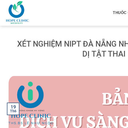
Skip
to
THUỐC 
content
XÉT NGHIỆM NIPT ĐÀ NẴNG NH
DỊ TẬT THAI
19
Th6