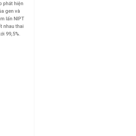
p phát hiện
ủa gen và
âm lấn NIPT
t nhau thai
tới 99,5%.