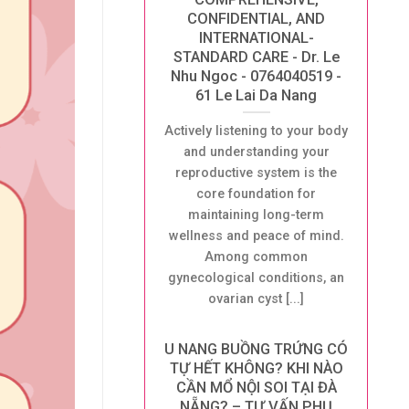
CONFIDENTIAL, AND
INTERNATIONAL-
STANDARD CARE - Dr. Le
Nhu Ngoc - 0764040519 -
61 Le Lai Da Nang
Actively listening to your body
and understanding your
reproductive system is the
core foundation for
maintaining long-term
wellness and peace of mind.
Among common
gynecological conditions, an
ovarian cyst [...]
U NANG BUỒNG TRỨNG CÓ
TỰ HẾT KHÔNG? KHI NÀO
CẦN MỔ NỘI SOI TẠI ĐÀ
NẴNG? – TƯ VẤN PHỤ