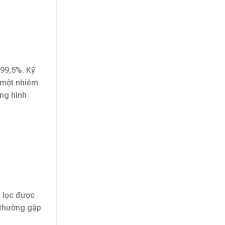
 99,5%. Kỹ
) một nhiễm
ăng hình
g lọc được
, thường gặp