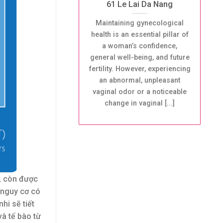
61 Le Lai Da Nang
Maintaining gynecological
health is an essential pillar of
a woman’s confidence,
general well-being, and future
fertility. However, experiencing
an abnormal, unpleasant
vaginal odor or a noticeable
change in vaginal [...]
n, còn được
 nguy cơ có
hi sẽ tiết
à tế bào từ