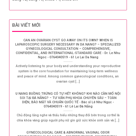
BÀI VIẾT MỚI
CAN AN OVARIAN CYST GO AWAY ON ITS OWN? WHEN IS
LAPAROSCOPIC SURGERY NECESSARY IN DA NANG? – SPECIALIZED
GYNECOLOGICAL CONSULTATION – COMPREHENSIVE,
CONFIDENTIAL, AND INTERNATIONAL-STANDARD CARE - Dr. Le Nhu
Ngoc - 0764040519 - 61 Le Lai Da Nang
Actively listening to your body and understanding your reproductive
system is the core foundation for maintaining long-term wellness
and peace of mind. Among common gynecological conditions, an
ovarian cyst [...]
U NANG BUỒNG TRỨNG CÓ TỰ HẾT KHÔNG? KHI NÀO CẦN MỔ NỘI
SOI TẠI ĐÀ NẴNG? – TƯ VẤN PHỤ KHOA CHUYÊN SÂU – TOÀN
DIỆN, BẢO MẬT VÀ CHUẨN QUỐC TẾ - Bác sĩ Lê Như Ngọc -
0764040519 - 61 Lê Lai Đà Nẵng
Chủ động lắng nghe và thấu hiểu những thay đổi bên trong cơ thể là
chìa khóa vàng giúp người phụ nữ gìn giữ sức khỏe sinh sản và [...]
GYNECOLOGICAL CARE & ABNORMAL VAGINAL ODOR