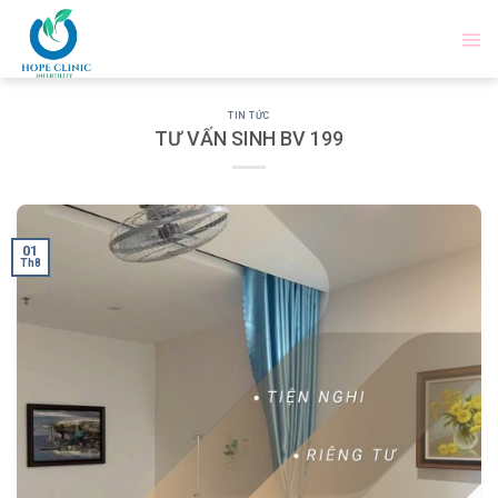
Skip
to
content
TIN TỨC
TƯ VẤN SINH BV 199
01
Th8