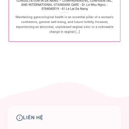
CONSULTATION IN DA NANG – COMPREHENSIVE, CONFIDENTIAL,
AND INTERNATIONAL-STANDARD CARE - Dr. Le Nhu Ngoc -
0764040519 - 61 Le Lai Da Nang
Maintaining gynecological health is an essential pillar of a woman’s
confidence, general well-being, and future fertility. However,
experiencing an abnormal, unpleasant vaginal odor or a noticeable
change in vaginal [...]
LIÊN HỆ