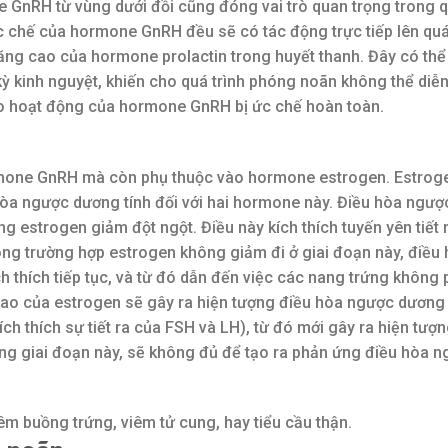
ne GnRH từ vùng dưới đồi cũng đóng vai trò quan trọng trong q
ức chế của hormone GnRH đều sẽ có tác động trực tiếp lên quá
 tăng cao của hormone prolactin trong huyết thanh. Đây có th
 kinh nguyệt, khiến cho quá trình phóng noãn không thể diễn 
h do hoạt động của hormone GnRH bị ức chế hoàn toàn.
mone GnRH mà còn phụ thuộc vào hormone estrogen. Estrog
hòa ngược dương tính đối với hai hormone này. Điều hòa ngượ
ng estrogen giảm đột ngột. Điều này kích thích tuyến yên tiết 
ong trường hợp estrogen không giảm đi ở giai đoạn này, điều
 thích tiếp tục, và từ đó dẫn đến việc các nang trứng không p
cao của estrogen sẽ gây ra hiện tượng điều hòa ngược dương 
ch thích sự tiết ra của FSH và LH), từ đó mới gây ra hiện tượ
ng giai đoạn này, sẽ không đủ để tạo ra phản ứng điều hòa n
m buồng trứng, viêm tử cung, hay tiểu cầu thận.