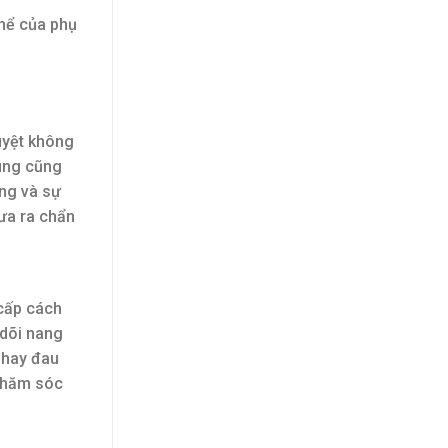
hể của phụ
uyệt không
cung cũng
ặng và sự
ưa ra chẩn
 cấp cách
 dõi nang
 hay đau
 chăm sóc