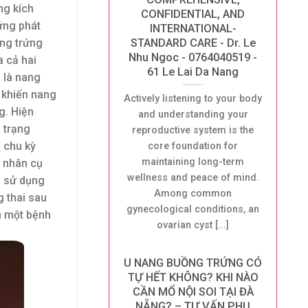
ng kích
CONFIDENTIAL, AND
ứng phát
INTERNATIONAL-
ang trứng
STANDARD CARE - Dr. Le
Nhu Ngoc - 0764040519 -
a cả hai
61 Le Lai Da Nang
 là nang
 khiến nang
Actively listening to your body
g. Hiện
and understanding your
 trạng
reproductive system is the
 chu kỳ
core foundation for
maintaining long-term
n nhân cụ
wellness and peace of mind.
g sử dụng
Among common
g thai sau
gynecological conditions, an
n một bệnh
ovarian cyst [...]
U NANG BUỒNG TRỨNG CÓ
TỰ HẾT KHÔNG? KHI NÀO
CẦN MỔ NỘI SOI TẠI ĐÀ
NẴNG? – TƯ VẤN PHỤ