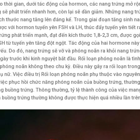
o thời gian, dưới tác động của hormon, các nang trứng mở rộ
 sẽ phát triển nhanh hơn, còn lại sẽ dần giảm. Những nang tr
ích thước nang tăng lên đáng kể. Trong giai đoạn tăng sinh n
ợc với hormon tuyến yên FSH và LH, thúc đẩy tuyến yên tiết r
ứng phát triển mạnh, đạt đến kích thước 1,8-2,3 cm, được gọi
SH từ tuyến yên tăng đột ngột. Tác động của hai hormone này
ếu. Do đó, nang trứng sẽ vỡ và phóng noãn ra khỏi nang trứn
y trước khi kinh nguyệt bắt đầu. Rối loạn phóng noãn là tình
phóng noãn không theo chu kỳ. Điều này gây ra rối loạn trong
hụ nữ. Việc điều trị Rối loạn phóng noãn phụ thuộc vào nguyê
ào việc phục hồi chức năng phóng noãn của buồng trứng, thườn
ong buồng trứng. Thông thường, tỷ lệ thành công của việc man
h buồng trứng thường không được thực hiện quá nhiều lần trê