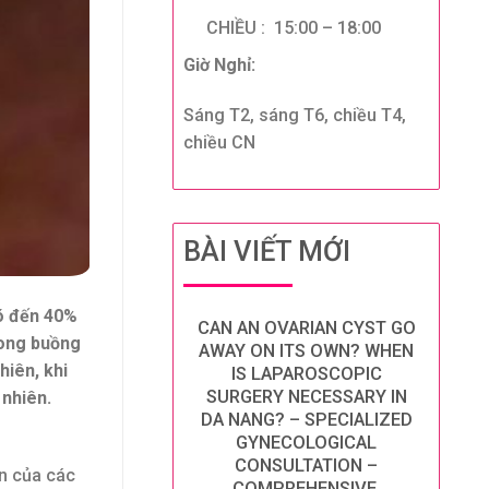
CHIỀU : 15:00 – 18:00
Giờ Nghỉ:
Sáng T2, sáng T6, chiều T4,
chiều CN
BÀI VIẾT MỚI
Có đến 40%
CAN AN OVARIAN CYST GO
rong buồng
AWAY ON ITS OWN? WHEN
hiên, khi
IS LAPAROSCOPIC
SURGERY NECESSARY IN
 nhiên.
DA NANG? – SPECIALIZED
GYNECOLOGICAL
CONSULTATION –
ển của các
COMPREHENSIVE,