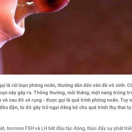
ọi là rối loạn phóng noãn, thường dẫn đến vấn đề vô sinh. 
loạn này gây ra. Thông thường, mỗi tháng, một nang trứng t
h và sau đó sẽ rụng - được gọi là quá trình phóng noãn. Tuy n
đều đặn, từ đó gây trở ngại đáng kể cho quá trình thụ thai tự
uyệt, hormon FSH và LH bắt đầu tác động, thúc đẩy sự phát tri