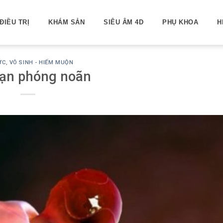
ĐIỀU TRỊ
KHÁM SẢN
SIÊU ÂM 4D
PHỤ KHOA
H
ỨC
,
VÔ SINH - HIẾM MUỘN
oạn phóng noãn