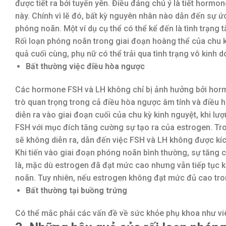
được tiết ra bởi tuyến yên. Điều đáng chú ý là tiết hormo
này. Chính vì lẽ đó, bất kỳ nguyên nhân nào dẫn đến sự 
phóng noãn. Một ví dụ cụ thể có thể kể đến là tình trạng
Rối loạn phóng noãn trong giai đoạn hoàng thể của chu kỳ
quả cuối cùng, phụ nữ có thể trải qua tình trạng vô kin
Bất thường việc điều hòa ngược
Các hormone FSH và LH không chỉ bị ảnh hưởng bởi hor
trò quan trọng trong cả điều hòa ngược âm tính và điều 
diễn ra vào giai đoạn cuối của chu kỳ kinh nguyệt, khi lượ
FSH với mục đích tăng cường sự tạo ra của estrogen. Tr
sẽ không diễn ra, dẫn đến việc FSH và LH không được kích
Khi tiến vào giai đoạn phóng noãn bình thường, sự tăng 
là, mặc dù estrogen đã đạt mức cao nhưng vẫn tiếp tục kí
noãn. Tuy nhiên, nếu estrogen không đạt mức đủ cao tro
Bất thường tại buồng trứng
Có thể mắc phải các vấn đề về sức khỏe phụ khoa như viê