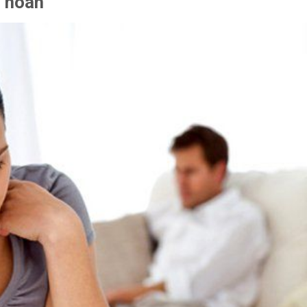
g noãn