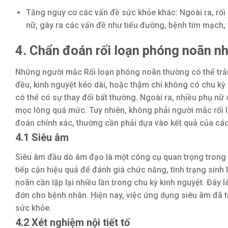
Tăng nguy cơ các vấn đề sức khỏe khác: Ngoài ra, rố
nữ, gây ra các vấn đề như tiểu đường, bệnh tim mạch,
4. Chẩn đoán rối loạn phóng noãn n
Những người mắc Rối loạn phóng noãn thường có thể trải
đều, kinh nguyệt kéo dài, hoặc thậm chí không có chu kỳ
có thể có sự thay đổi bất thường. Ngoài ra, nhiều phụ nữ
mọc lông quá mức. Tuy nhiên, không phải người mắc rối l
đoán chính xác, thường cần phải dựa vào kết quả của cá
4.1 Siêu âm
Siêu âm đầu dò âm đạo là một công cụ quan trọng trong v
tiếp cận hiệu quả để đánh giá chức năng, tình trạng sinh 
noãn cần lặp lại nhiều lần trong chu kỳ kinh nguyệt. Đây
đớn cho bệnh nhân. Hiện nay, việc ứng dụng siêu âm đã t
sức khỏe.
4.2 Xét nghiệm nội tiết tố