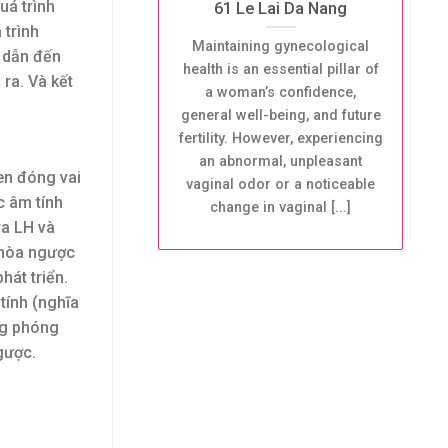
uá trình
61 Le Lai Da Nang
 trình
Maintaining gynecological
ể dẫn đến
health is an essential pillar of
ra. Và kết
a woman’s confidence,
general well-being, and future
fertility. However, experiencing
an abnormal, unpleasant
en đóng vai
vaginal odor or a noticeable
c âm tính
change in vaginal [...]
ra LH và
 hòa ngược
hát triển.
tính (nghĩa
ng phóng
gược.