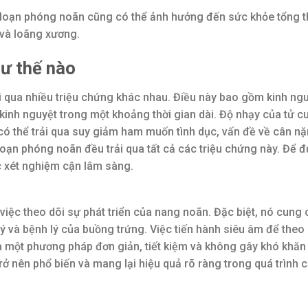
i loạn phóng noãn cũng có thể ảnh hưởng đến sức khỏe tổng t
 và loãng xương.
hư thế nào
 qua nhiều triệu chứng khác nhau. Điều này bao gồm kinh ng
 kinh nguyệt trong một khoảng thời gian dài. Độ nhạy của tử 
 có thể trải qua suy giảm ham muốn tình dục, vấn đề về cân n
oạn phóng noãn đều trải qua tất cả các triệu chứng này. Để đ
c xét nghiệm cận lâm sàng.
iệc theo dõi sự phát triển của nang noãn. Đặc biệt, nó cung
lý và bệnh lý của buồng trứng. Việc tiến hành siêu âm để theo
 là một phương pháp đơn giản, tiết kiệm và không gây khó khăn
rở nên phổ biến và mang lại hiệu quả rõ ràng trong quá trình