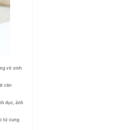
ng vô sinh
át cân
nh dục, ảnh
c tử cung