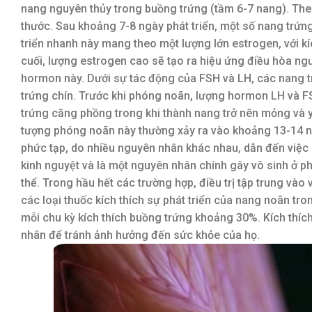
nang nguyên thủy trong buồng trứng (tầm 6-7 nang). The
thước. Sau khoảng 7-8 ngày phát triển, một số nang trứng
triển nhanh này mang theo một lượng lớn estrogen, với k
cuối, lượng estrogen cao sẽ tạo ra hiệu ứng điều hòa ngư
hormon này. Dưới sự tác động của FSH và LH, các nang tr
trứng chín. Trước khi phóng noãn, lượng hormon LH và F
trứng căng phồng trong khi thành nang trở nên mỏng và y
tượng phóng noãn này thường xảy ra vào khoảng 13-14 ngà
phức tạp, do nhiều nguyên nhân khác nhau, dẫn đến việc 
kinh nguyệt và là một nguyên nhân chính gây vô sinh ở p
thể. Trong hầu hết các trường hợp, điều trị tập trung v
các loại thuốc kích thích sự phát triển của nang noãn tr
mỗi chu kỳ kích thích buồng trứng khoảng 30%. Kích thíc
nhân để tránh ảnh hưởng đến sức khỏe của họ.