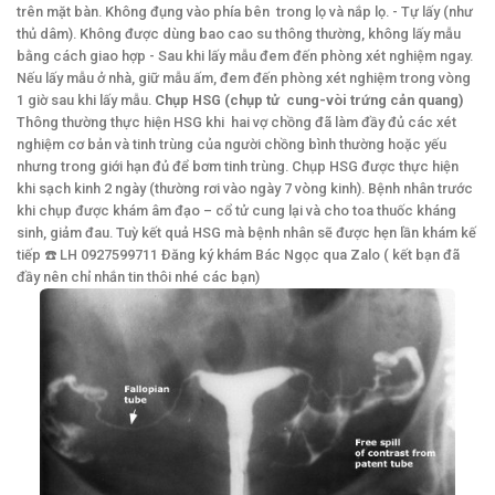
trên mặt bàn. Không đụng vào phía bên trong lọ và nắp lọ. - Tự lấy (như
thủ dâm). Không được dùng bao cao su thông thường, không lấy mẫu
bằng cách giao hợp - Sau khi lấy mẫu đem đến phòng xét nghiệm ngay.
Nếu lấy mẫu ở nhà, giữ mẫu ấm, đem đến phòng xét nghiệm trong vòng
1 giờ sau khi lấy mẫu.
Chụp HSG (chụp tử cung-vòi trứng cản quang)
Thông thường thực hiện HSG khi hai vợ chồng đã làm đầy đủ các xét
nghiệm cơ bản và tinh trùng của người chồng bình thường hoặc yếu
nhưng trong giới hạn đủ để bơm tinh trùng. Chụp HSG được thực hiện
khi sạch kinh 2 ngày (thường rơi vào ngày 7 vòng kinh). Bệnh nhân trước
khi chụp được khám âm đạo – cổ tử cung lại và cho toa thuốc kháng
sinh, giảm đau. Tuỳ kết quả HSG mà bệnh nhân sẽ được hẹn lần khám kế
tiếp ☎️ LH 0927599711 Đăng ký khám Bác Ngọc qua Zalo ( kết bạn đã
đầy nên chỉ nhắn tin thôi nhé các bạn)