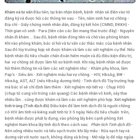
Khám và tư vấn
Đầu tiên, tại bàn nhận bệnh, bệnh nhân sẽ điền vào tờ
đăng ký và được hỏi các thông tin sau: - Tên, năm sinh hai vợ chồng -
Địa chỉ - Giấy chứng minh nhân dân, đăng ký kết hôn (CMND, ĐKKH) -
Thời gian vô sinh - Para (tiền căn các lần mang thai trước đây) - Nguyên
nhân đi khám … Sau đó, bệnh nhân đóng tiền và chờ vào phòng khám.
Khi vào phòng khám, bác sĩ hỏi và tư vấn các thắc mắc của bệnh nhân.
Sau đó tùy trường hợp sẽ được khám và làm các xét nghiệm cụ thể. Nếu
bệnh nhân đủ tiêu chuẩn chẩn đoán hiếm muộn và đủ điều kiện điều trị,
hai vợ chồng sẽ được làm hồ sơ bệnh mới. Khi này, bệnh nhân sẽ được
hỏi thêm thông tin và làm các xét nghiệm như: - Khám phụ khoa, làm
Pap’s - Siêu âm - Xét nghiệm máu hai vợ chồng: - HIV, HbsAg, BW -
HbeAg, AST, ALT (nếu HbsAg dương tính) - Tinh dịch đồ Tùy trường hợp
mà bác sĩ sẽ chỉ định làm thêm - Xét nghiệm nội tiết vợ - Chụp HSG
(chụp tử cung vòi trứng cản quang) Các bệnh nhân vô kinh, sảy thai
nhiều lần… cũng được khám và làm các xét nghiệm phù hợp.
Xét nghiệm
tinh trùng (Tinh dịch đồ)
Điều kiện để làm tinh dịch đồ là người chồng
có HIV âm tính và kiêng xuất tinh từ 3-5 ngày. Nếu đủ tiêu chuẩn trên,
bệnh nhân được phát lọ đựng, vào phòng lấy bên cạnh phòng Xét
nghiệm Nam khoa lấy tinh dịch theo cách sau:
Phân tích Tinh dịch đồ
-
Nên uống nhiều nước và tiểu sạch trước khi lấy mẫu - Rửa sạch tay và
dương vật với nước sạch, không dùng xà bông - Mở nắp lọ để nắp ngửa