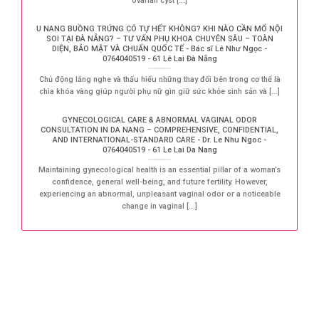
ovarian cyst [...]
U NANG BUỒNG TRỨNG CÓ TỰ HẾT KHÔNG? KHI NÀO CẦN MỔ NỘI
SOI TẠI ĐÀ NẴNG? – TƯ VẤN PHỤ KHOA CHUYÊN SÂU – TOÀN
DIỆN, BẢO MẬT VÀ CHUẨN QUỐC TẾ - Bác sĩ Lê Như Ngọc -
0764040519 - 61 Lê Lai Đà Nẵng
Chủ động lắng nghe và thấu hiểu những thay đổi bên trong cơ thể là
chìa khóa vàng giúp người phụ nữ gìn giữ sức khỏe sinh sản và [...]
GYNECOLOGICAL CARE & ABNORMAL VAGINAL ODOR
CONSULTATION IN DA NANG – COMPREHENSIVE, CONFIDENTIAL,
AND INTERNATIONAL-STANDARD CARE - Dr. Le Nhu Ngoc -
0764040519 - 61 Le Lai Da Nang
Maintaining gynecological health is an essential pillar of a woman’s
confidence, general well-being, and future fertility. However,
experiencing an abnormal, unpleasant vaginal odor or a noticeable
change in vaginal [...]