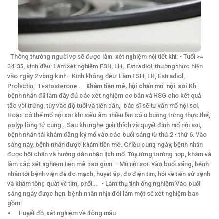
Thông thường người vợ sẽ được làm xét nghiệm nội tiết khi: - Tuổi >=
34-35, kinh đều: Làm xét nghiệm FSH, LH, Estradiol, thường thực hiện
vào ngày 2 vòng kinh - Kinh không đều: Làm FSH, LH, Estradiol,
Prolactin, Testosterone…
Khám tiền mê, hội chẩn mổ nội soi
Khi
bệnh nhân đã làm đầy đủ các xét nghiệm cơ bản và HSG cho kết quả
tắc vòi trứng, tùy vào độ tuổi và tiền căn, bác sĩ sẽ tư vấn mổ nội soi.
Hoặc có thể mổ nội soi khi siêu âm nhiều lần có u buồng trứng thực thể,
polyp lòng tử cung… Sau khi nghe giải thích và quyết định mổ nội soi,
bệnh nhân tái khám đăng ký mổ vào các buổi sáng từ thứ 2 - thứ 6. Vào
sáng này, bệnh nhân được khám tiền mê. Chiều cùng ngày, bệnh nhân
được hội chẩn và hướng dẫn nhận lịch mổ. Tùy từng trường hợp, khám và
làm các xét nghiệm tiền mê bao gồm: - Mổ nội soi: Vào buổi sáng, bệnh
nhân tới bệnh viện để đo mạch, huyết áp, đo điện tim, hỏi về tiến sử bệnh
và khám tổng quát về tim, phổi… - Làm thụ tinh ống nghiệm:Vào buổi
sáng ngày được hẹn, bệnh nhân nhịn đói làm một số xét nghiệm bao
gồm:
Huyết đồ, xét nghiệm về đông máu