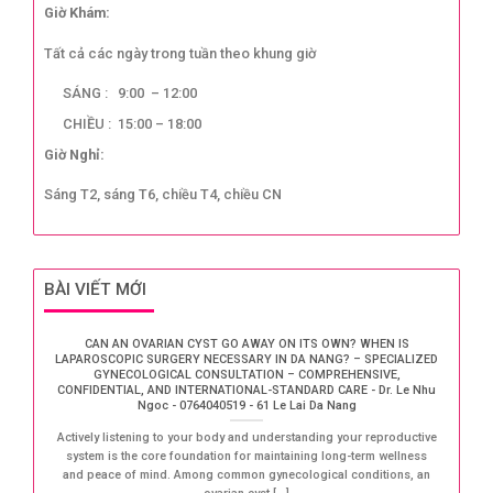
Giờ Khám:
Tất cả các ngày trong tuần theo khung giờ
SÁNG : 9:00 – 12:00
CHIỀU : 15:00 – 18:00
Giờ Nghỉ:
Sáng T2, sáng T6, chiều T4, chiều CN
BÀI VIẾT MỚI
CAN AN OVARIAN CYST GO AWAY ON ITS OWN? WHEN IS
LAPAROSCOPIC SURGERY NECESSARY IN DA NANG? – SPECIALIZED
GYNECOLOGICAL CONSULTATION – COMPREHENSIVE,
CONFIDENTIAL, AND INTERNATIONAL-STANDARD CARE - Dr. Le Nhu
Ngoc - 0764040519 - 61 Le Lai Da Nang
Actively listening to your body and understanding your reproductive
system is the core foundation for maintaining long-term wellness
and peace of mind. Among common gynecological conditions, an