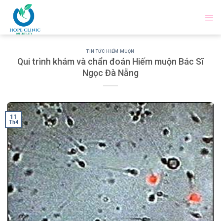
Skip
to
content
TIN TỨC HIẾM MUỘN
Qui trình khám và chẩn đoán Hiếm muộn Bác Sĩ
Ngọc Đà Nẵng
11
Th4