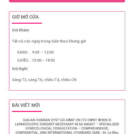
GIỜ MỞ CỬA
Giờ Khám:
Tất cả các ngày trong tuần theo khung giờ
SÁNG : 9:00 – 12:00
CHIỀU : 15:00 – 18:00
Giờ Nghỉ:
Sáng T2, sáng T6, chiều T4, chiều CN
BÀI VIẾT MỚI
CAN AN OVARIAN CYST GO AWAY ON ITS OWN? WHEN IS
LAPAROSCOPIC SURGERY NECESSARY IN DA NANG? – SPECIALIZED
GYNECOLOGICAL CONSULTATION – COMPREHENSIVE,
CONFIDENTIAL, AND INTERNATIONAL-STANDARD CARE - Dr. Le Nhu