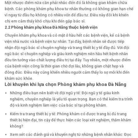
Một nhược điểm nữa cần phải nhắc đến đó là không gian khám chữa
bệnh. Các phòng khám phụ khoa tư nhân thường có không gian hạn chế
vì ngay từ đầu họ không có nhiều vốn để đầu tư. Điều này đôi khi khiến
chị em cảm thấy khó chịu khi đến gặp bác sĩ.
2.2 Phòng khám phụ khoa Đà Nẵng thuộc bệnh viện
Chuyên khám phụ khoa và có mặt ở hầu hết các bệnh viện, kể cả bệnh
viện nhà nước và bệnh viện tư nhân. Tại đây, bệnh nhân sẽ được tiếp
nhận đội ngũ bác sĩ chuyên nghiệp và trang thiết bị y tế đầy đủ. Với đội
ngũ bác sĩ chuyên nghiệp và giàu kinh nghiệm nên hầu hết bệnh nhân
đều tin tưởng vào chất lượng điều trị tại đây. Tuy nhiên, một nhược điểm
của bệnh viện công là thời gian chờ đợi lâu, không gian chật hẹp và
đông đúc. Điều này cũng khiến nhiều người cảm thấy lo sợ mỗi khi đến
khám sức khỏe.
Lời khuyên khi lựa chọn Phòng khám phụ khoa Đà Nẵng
Những điều bạn nên biết về đội ngũ y tế: Đội ngũ y tế giàu kinh
nghiệm, chuyên nghiệp là yếu tố quan trọng. Bạn có thể kiểm tra trình
độ và kinh nghiệm làm việc của bác sĩ tại phòng khám.
Kiểm tra trang thiết bị y tế: Phòng khám có được trang bị đủ trang
thiết bị hiện đại, tin cậy để thực hiện các loại xét nghiệm, thăm khám
không?
Xem xét các đánh giá và khuyến nghị từ những bệnh nhân khác: Đọc