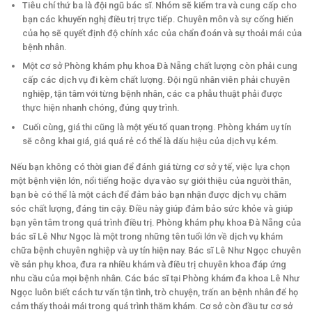
Tiêu chí thứ ba là đội ngũ bác sĩ. Nhóm sẽ kiểm tra và cung cấp cho
bạn các khuyến nghị điều trị trực tiếp. Chuyên môn và sự cống hiến
của họ sẽ quyết định độ chính xác của chẩn đoán và sự thoải mái của
bệnh nhân.
Một cơ sở Phòng khám phụ khoa Đà Nẵng chất lượng còn phải cung
cấp các dịch vụ đi kèm chất lượng. Đội ngũ nhân viên phải chuyên
nghiệp, tận tâm với từng bệnh nhân, các ca phẫu thuật phải được
thực hiện nhanh chóng, đúng quy trình.
Cuối cùng, giá thi cũng là một yếu tố quan trọng. Phòng khám uy tín
sẽ công khai giá, giá quá rẻ có thể là dấu hiệu của dịch vụ kém.
Nếu bạn không có thời gian để đánh giá từng cơ sở y tế, việc lựa chọn
một bệnh viện lớn, nổi tiếng hoặc dựa vào sự giới thiệu của người thân,
bạn bè có thể là một cách để đảm bảo bạn nhận được dịch vụ chăm
sóc chất lượng, đáng tin cậy. Điều này giúp đảm bảo sức khỏe và giúp
bạn yên tâm trong quá trình điều trị. Phòng khám phụ khoa Đà Nẵng của
bác sĩ Lê Như Ngọc là một trong những tên tuổi lớn về dịch vụ khám
chữa bệnh chuyên nghiệp và uy tín hiện nay. Bác sĩ Lê Như Ngọc chuyên
về sản phụ khoa, đưa ra nhiều khám và điều trị chuyên khoa đáp ứng
nhu cầu của mọi bệnh nhân. Các bác sĩ tại Phòng khám đa khoa Lê Như
Ngọc luôn biết cách tư vấn tận tình, trò chuyện, trấn an bệnh nhân để họ
cảm thấy thoải mái trong quá trình thăm khám. Cơ sở còn đầu tư cơ sở