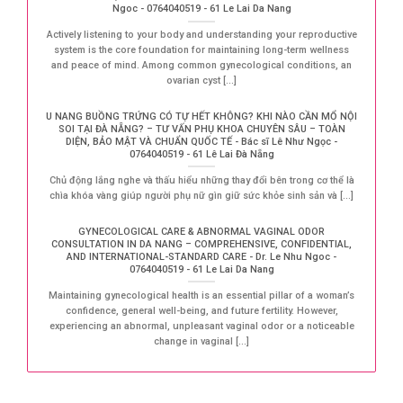
Ngoc - 0764040519 - 61 Le Lai Da Nang
Actively listening to your body and understanding your reproductive
system is the core foundation for maintaining long-term wellness
and peace of mind. Among common gynecological conditions, an
ovarian cyst [...]
U NANG BUỒNG TRỨNG CÓ TỰ HẾT KHÔNG? KHI NÀO CẦN MỔ NỘI
SOI TẠI ĐÀ NẴNG? – TƯ VẤN PHỤ KHOA CHUYÊN SÂU – TOÀN
DIỆN, BẢO MẬT VÀ CHUẨN QUỐC TẾ - Bác sĩ Lê Như Ngọc -
0764040519 - 61 Lê Lai Đà Nẵng
Chủ động lắng nghe và thấu hiểu những thay đổi bên trong cơ thể là
chìa khóa vàng giúp người phụ nữ gìn giữ sức khỏe sinh sản và [...]
GYNECOLOGICAL CARE & ABNORMAL VAGINAL ODOR
CONSULTATION IN DA NANG – COMPREHENSIVE, CONFIDENTIAL,
AND INTERNATIONAL-STANDARD CARE - Dr. Le Nhu Ngoc -
0764040519 - 61 Le Lai Da Nang
Maintaining gynecological health is an essential pillar of a woman’s
confidence, general well-being, and future fertility. However,
experiencing an abnormal, unpleasant vaginal odor or a noticeable
change in vaginal [...]