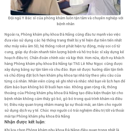
Đội ngũ Y Bác sĩ của phòng khám luôn tận tâm và chuyên nghiệp với
bệnh nhân
Ngoài ra, Phòng khám phụ khoa Đà Nẵng cũng đầu tư mạnh vào việc
đưa vào sử dụng các hệ thống trang thiết bị y tế hiện đại tiên tiến nhất
như máy siêu âm 5D, hệ thống robot phát hiện tự động, máy soi cổ tử
cung, giúp dự đoán nhanh tiên lượng bệnh và hỗ trợ bác sĩ xây dựng kế
hoạch điều trị. Chẩn đoán chính xác và kịp thời. Hơn nữa, dịch vụ khách
hàng Phòng khám phụ khoa Đà Nẵng tại ThS Lê Như Ngọc cũng được
xây dựng bằng sự tận tâm và chu đáo. Bạn sẽ được hướng dẫn tận tình
và chủ động đặt lịch hẹn khám phụ khoa tại nhà tùy theo yêu cầu của
từng cá nhân. Nhân viên cũng sẽ ghi nhớ và nhắc nhở bạn về lịch hẹn để
đảm bảo bạn không bỏ lỡ buổi hẹn nào. Không gian rộng rãi, thông
thoáng của Phòng khám phụ khoa Đà Nẵng tạo điều kiện thuận lợi cho
bệnh nhân không cảm thấy gò bó, gò bó trong quá trình khám và điều
trị. Điều này quan trọng nhằm mang lại sự thoải mái, an tâm cho người
sử dụng dịch vụ y tế. Chúc mọi người có trải nghiệm điều trị tốt và thoải
mái tại Phòng khám phụ khoa Đà Nẵng
Nhận được kết luận
:
Khi lựa chọn Phòng khám phụ khoa Đà Nẵng điều quan trọng nhất là