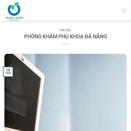
Skip
to
content
TIN TỨC
PHÒNG KHÁM PHỤ KHOA ĐÀ NẴNG
10
Th9