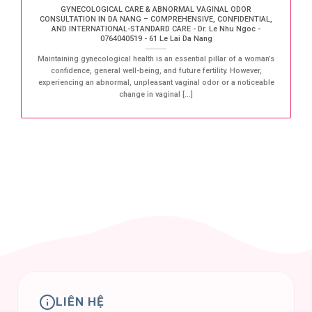
GYNECOLOGICAL CARE & ABNORMAL VAGINAL ODOR
CONSULTATION IN DA NANG – COMPREHENSIVE, CONFIDENTIAL,
AND INTERNATIONAL-STANDARD CARE - Dr. Le Nhu Ngoc -
0764040519 - 61 Le Lai Da Nang
Maintaining gynecological health is an essential pillar of a woman’s
confidence, general well-being, and future fertility. However,
experiencing an abnormal, unpleasant vaginal odor or a noticeable
change in vaginal [...]
LIÊN HỆ