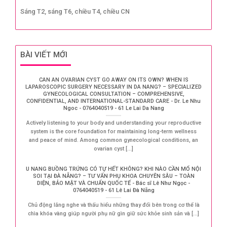
Sáng T2, sáng T6, chiều T4, chiều CN
BÀI VIẾT MỚI
CAN AN OVARIAN CYST GO AWAY ON ITS OWN? WHEN IS
LAPAROSCOPIC SURGERY NECESSARY IN DA NANG? – SPECIALIZED
GYNECOLOGICAL CONSULTATION – COMPREHENSIVE,
CONFIDENTIAL, AND INTERNATIONAL-STANDARD CARE - Dr. Le Nhu
Ngoc - 0764040519 - 61 Le Lai Da Nang
Actively listening to your body and understanding your reproductive
system is the core foundation for maintaining long-term wellness
and peace of mind. Among common gynecological conditions, an
ovarian cyst [...]
U NANG BUỒNG TRỨNG CÓ TỰ HẾT KHÔNG? KHI NÀO CẦN MỔ NỘI
SOI TẠI ĐÀ NẴNG? – TƯ VẤN PHỤ KHOA CHUYÊN SÂU – TOÀN
DIỆN, BẢO MẬT VÀ CHUẨN QUỐC TẾ - Bác sĩ Lê Như Ngọc -
0764040519 - 61 Lê Lai Đà Nẵng
Chủ động lắng nghe và thấu hiểu những thay đổi bên trong cơ thể là
chìa khóa vàng giúp người phụ nữ gìn giữ sức khỏe sinh sản và [...]