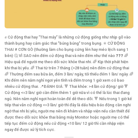
✊ Cử động thai hay “Thai máy” là những cử động giống như nhịp gõ vào
thành bụng hay cảm giác thai "búng búng" trong bụng. ✳️ CỬ ĐỘNG
THAI # CƠN GÒ (thường làm cho bụng cứng lên hay méo lệch sang 1
bên) 🤔 VÌ SAO nên đếm cử động thai và nên đếm như thế nào ❓❓❓ 🌈
Hiệu quả để người mẹ theo dõi sức khỏe thai nhi. 🌈 Kịp thời phát hiện
khi thai bị yếu. 🌈 Thai từ trên 7 tháng (>28 tuần) nên đếm cử động thai
🌈 Thường đếm sau bữa ăn, đếm 3 lần/ ngày, tối thiểu đếm 1 lần/ ngày. 🌈
Khi đếm nên nằm nghỉ ngơi yên tĩnh và đếm trong 1 giờ xem có bao
nhiêu cử động thai. 📍ĐÁNH GIÁ: 🔻 Thai khỏe: >4 lần cử động/ giờ 🔻
Cử động <=3 lần/ giờ cần đếm thêm 1 giờ nữa vì có thể là lúc thai đang
ngủ. Nên nằm nghỉ ngơi hoàn toàn để dễ theo dõi. 🔻 Nếu trong 1 giờ kế
tiếp thai vẫn cử động <=3 lần/ giờ thì đây là dấu hiệu báo động cần nghi
ngờ thai nhi bị yếu, người mẹ nên đi khám và nhập viện nếu cần thiết để
được theo dõi sức khỏe thai bằng máy Monitor hoặc người mẹ có thể
tiếp tục đếm cử động nếu cử động <10 lần/ 12 giờ thì cần nhập viện
ngay để được xử lý tích cực.