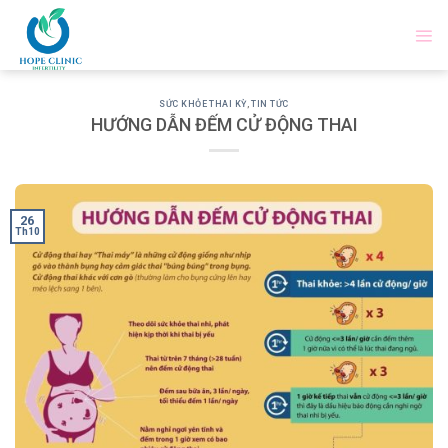
Skip
to
content
SỨC KHỎE THAI KỲ
,
TIN TỨC
HƯỚNG DẪN ĐẾM CỬ ĐỘNG THAI
26
Th10