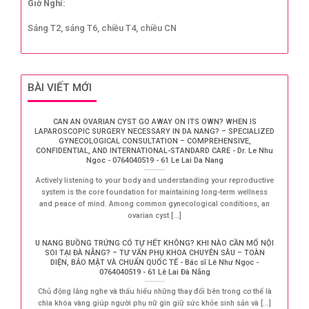
Giờ Nghỉ:
Sáng T2, sáng T6, chiều T4, chiều CN
BÀI VIẾT MỚI
CAN AN OVARIAN CYST GO AWAY ON ITS OWN? WHEN IS
LAPAROSCOPIC SURGERY NECESSARY IN DA NANG? – SPECIALIZED
GYNECOLOGICAL CONSULTATION – COMPREHENSIVE,
CONFIDENTIAL, AND INTERNATIONAL-STANDARD CARE - Dr. Le Nhu
Ngoc - 0764040519 - 61 Le Lai Da Nang
Actively listening to your body and understanding your reproductive
system is the core foundation for maintaining long-term wellness
and peace of mind. Among common gynecological conditions, an
ovarian cyst [...]
U NANG BUỒNG TRỨNG CÓ TỰ HẾT KHÔNG? KHI NÀO CẦN MỔ NỘI
SOI TẠI ĐÀ NẴNG? – TƯ VẤN PHỤ KHOA CHUYÊN SÂU – TOÀN
DIỆN, BẢO MẬT VÀ CHUẨN QUỐC TẾ - Bác sĩ Lê Như Ngọc -
0764040519 - 61 Lê Lai Đà Nẵng
Chủ động lắng nghe và thấu hiểu những thay đổi bên trong cơ thể là
chìa khóa vàng giúp người phụ nữ gìn giữ sức khỏe sinh sản và [...]