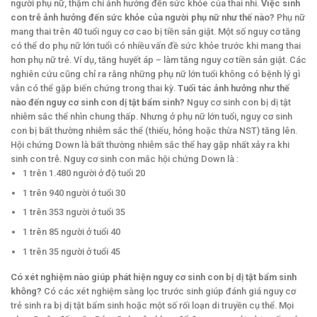
người phụ nữ, thậm chí ảnh hưởng đến sức khỏe của thai nhi.
Việc sinh
con trễ ảnh hưởng đến sức khỏe của người phụ nữ như thế nào?
Phụ nữ
mang thai trên 40 tuổi nguy cơ cao bị tiền sản giật. Một số nguy cơ tăng
có thể do phụ nữ lớn tuổi có nhiều vấn đề sức khỏe trước khi mang thai
hơn phụ nữ trẻ. Ví dụ, tăng huyết áp – làm tăng nguy cơ tiền sản giật. Các
nghiên cứu cũng chỉ ra rằng những phụ nữ lớn tuổi không có bệnh lý gì
vẫn có thể gặp biến chứng trong thai kỳ.
Tuổi tác ảnh hưởng như thế
nào đến nguy cơ sinh con dị tật bẩm sinh?
Nguy cơ sinh con bị dị tật
nhiễm sắc thể nhìn chung thấp. Nhưng ở phụ nữ lớn tuổi, nguy cơ sinh
con bị bất thường nhiễm sắc thể (thiếu, hỏng hoặc thừa NST) tăng lên.
Hội chứng Down là bất thường nhiễm sắc thể hay gặp nhất xảy ra khi
sinh con trễ. Nguy cơ sinh con mắc hội chứng Down là :
1 trên 1.480 người ở độ tuổi 20
1 trên 940 người ở tuổi 30
1 trên 353 người ở tuổi 35
1 trên 85 người ở tuổi 40
1 trên 35 người ở tuổi 45
Có xét nghiệm nào giúp phát hiện nguy cơ sinh con bị dị tật bẩm sinh
không?
Có các xét nghiệm sàng lọc trước sinh giúp đánh giá nguy cơ
trẻ sinh ra bị dị tật bẩm sinh hoặc một số rối loạn di truyền cụ thể. Mọi