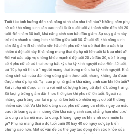
Tuổi tác ảnh hưởng đến khả năng sinh sản như thế nào?
Những năm phụ
nữ có khả năng sinh sản cao nhất là từ cuối tuổi vị thành niên đến hết 20
tuổi. Đến năm 30 tuổi, khả năng sinh sản bắt đầu giảm. Sự suy giảm này
trở nên nhanh chóng hơn khi đến giữa tuổi 30. Ở tuổi 45, khả năng sinh
sản đã giảm đi rất nhiều nên hầu hết phụ nữ khó có thai theo cách tự
nhiên ở độ tuổi này.
Khả năng mang thai ở phụ nữ lớn tuổi là bao nhiêu?
Đối với các cặp vợ chồng khỏe mạnh ở độ tuổi 20 và đầu 30, có 1 trong
số 4 phụ nữ sẽ có thai trong bất kỳ chu kỳ kinh nguyệt nào. Đến 40 tuổi,
cứ 10 phụ nữ thì có 1 người mang thai trong mỗi chu kỳ kinh nguyệt. Khả
năng sinh sản của đàn ông cũng giảm theo tuổi, nhưng không dự đoán
được như ở phụ nữ.
Tại sao phụ nữ giảm khả năng sinh sản khi lớn tuổi?
Bởi vì phụ nữ được sinh ra với một số lượng trứng cố định ở buồng trứng.
Số lượng trứng giảm dần theo thời gian khi phụ nữ lớn tuổi. Ngoài ra,
những quả trứng còn lại ở phụ nữ lớn tuổi có nhiều nguy cơ bất thường
nhiễm sắc thể. Và khi tuổi càng cao, phụ nữ càng có nhiều nguy cơ mắc
các rối loạn gây ảnh hưởng đến khả năng sinh sản, chẳng hạn như u xơ
tử cung và lạc nội mạc tử cung.
Những nguy cơ khi sinh con muộn là
gì?
Phụ nữ mang thai ở độ tuổi cuối 30 hay 40 có nguy cơ gặp biến
chứng cao hơn. Một số vấn đề có thể gây tác động đến sức khỏe của