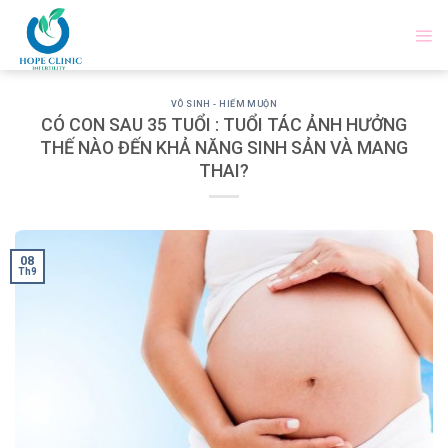
Skip
to
content
VÔ SINH - HIẾM MUỘN
CÓ CON SAU 35 TUỔI : TUỔI TÁC ẢNH HƯỞNG
THẾ NÀO ĐẾN KHẢ NĂNG SINH SẢN VÀ MANG
THAI?
08
Th9