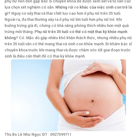
phụ nữ nên đến gặp Bác sĩ chuyên khoa để được xem xét và tư vấn các
lựa chọn xét nghiệm có sẵn.
Những rủi ro khác của việc sinh con trễ là
gì?
Nguy cơ sẩy thai và thai chết lưu cao hơn ở phụ nữ trên 35 tuổi.
Ngoài ra, đa thai thường xảy ra ở phụ nữ lớn tuổi hơn phụ nữ trẻ. Khi
buồng trứng già đi, chúng có khả năng phóng thích nhiều hơn một quả
trứng mỗi tháng.
Phụ nữ trên 35 tuổi có thể có một thai kỳ khỏe mạnh
không?
Có. Mặc dù gặp nhiều khó khăn thách thức, nhưng nhiều phụ nữ
trên 35 tuổi vẫn có thể mang thai và sinh con khỏe mạnh. Đi khám bác sĩ
chuyên khoa trước khi mang thai và được chăm sóc tốt giai đoạn trước
sinh là điều cấn thiết để có thai kỳ khỏe mạnh.
Ths.Bs Lê Như Ngọc ĐT : 0927599711