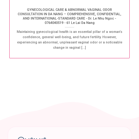
GYNECOLOGICAL CARE & ABNORMAL VAGINAL ODOR
CONSULTATION IN DA NANG – COMPREHENSIVE, CONFIDENTIAL,
AND INTERNATIONAL-STANDARD CARE - Dr. Le Nhu Ngoc -
0764040519 - 61 Le Lai Da Nang
Maintaining gynecological health is an essential pillar of a woman’s
confidence, general well-being, and future fertility. However,
experiencing an abnormal, unpleasant vaginal odor or a noticeable
change in vaginal [...]