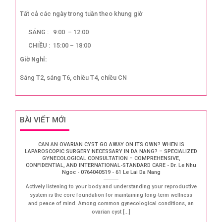
Tất cả các ngày trong tuần theo khung giờ
SÁNG : 9:00 – 12:00
CHIỀU : 15:00 – 18:00
Giờ Nghỉ:
Sáng T2, sáng T6, chiều T4, chiều CN
BÀI VIẾT MỚI
CAN AN OVARIAN CYST GO AWAY ON ITS OWN? WHEN IS
LAPAROSCOPIC SURGERY NECESSARY IN DA NANG? – SPECIALIZED
GYNECOLOGICAL CONSULTATION – COMPREHENSIVE,
CONFIDENTIAL, AND INTERNATIONAL-STANDARD CARE - Dr. Le Nhu
Ngoc - 0764040519 - 61 Le Lai Da Nang
Actively listening to your body and understanding your reproductive
system is the core foundation for maintaining long-term wellness
and peace of mind. Among common gynecological conditions, an
ovarian cyst [...]