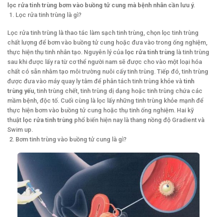
lọc rửa tinh trùng bơm vào buồng tử cung mà bệnh nhân cần lưu ý.
Lọc rửa tinh trùng là gì?
Lọc rửa tinh trùng là thao tác làm sạch tinh trùng, chọn lọc tinh trùng
chất lượng để bơm vào buồng tử cung hoặc đưa vào trong ống nghiệm,
thực hiện thụ tinh nhân tạo. Nguyên lý của
lọc rửa tinh trùng
là tinh trùng
sau khi được lấy ra từ cơ thể người nam sẽ được cho vào một loại hóa
chất có sẵn nhằm tạo môi trường nuôi cấy tinh trùng. Tiếp đó, tinh trùng
được đưa vào máy quay ly tâm để phân tách tinh trùng khỏe và
tinh
trùng yếu
, tinh trùng chết, tinh trùng dị dạng hoặc tinh trùng chứa các
mầm bệnh, độc tố. Cuối cùng là lọc lấy những tinh trùng khỏe mạnh để
thực hiện bơm vào buồng tử cung hoặc thụ tinh ống nghiệm. Hai kỹ
thuật
lọc rửa tinh trùng
phổ biến hiện nay là thang nồng độ Gradient và
Swim up.
Bơm tinh trùng vào buồng tử cung là gì?