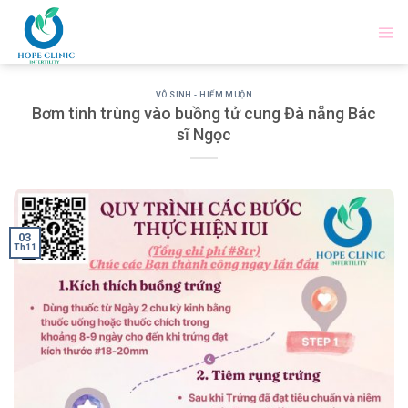
Skip
to
content
VÔ SINH - HIẾM MUỘN
Bơm tinh trùng vào buồng tử cung Đà nẵng Bác
sĩ Ngọc
03
Th11