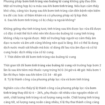
Phương pháp
bơm tinh trùng vào buồng tử cung
không gây đau đớn.
Một số trường hợp bị ra máu sau khi
bơm tinh trùng
. Nếu bạn cảm thấy
khó chịu, căng tức bụng sau khi bơm tinh trùng cần đến bệnh viện kiểm
tra để các bác sĩ thăm khám và có phương pháp xử lý kịp thời.
Sau khi bơm tinh trùng có bị chảy ra ngoài không?
Không giống như tinh trùng tươi, tinh trùng sau khi được lọc rửa đã được
cô đặc ở một thể tích nhỏ nên khi đưa vào buồng tử cung tinh trùng
không chảy ra ngoài được. Một số trường hợp người vợ cảm thấy âm
đạo ra nước và ẩm ướt cũng không nên quá lo lắng. Đó có thể là dung
dịch nước muối sát khuẩn mà bác sĩ dùng để lau rửa âm đạo và cổ tử
cung hoặc dịch nhầy của cổ tử cung.
Thời điểm tốt để bơm tinh trùng vào buồng tử cung
Thời gian tốt để
bơm tinh trùng vào buồng tử cung
với trường hợp bơm 2
lần là sau khi tiêm mũi thuốc rụng trứng hCG 24 giờ và 48 giờ. Nếu bơm 1
lần thì thực hiện sau khi tiêm CG 34 - 40 giờ.
Tỷ lệ thành công của phương pháp lọc rửa và bơm tinh trùng
Nghiên cứu cho thấy tỷ lệ thành công của phương pháp lọc rửa
bơm
tinh trùng
thay đổi từ 6 – 26%, phụ thuộc rất nhiều vào nguyên nhân vô
sinh, chất lượng tinh trùng và số lượng nang noãn. Chất lượng tinh trùng
càng tốt, số lượng nang noãn càng nhiều, tỉ lệ thụ thai thành công càng