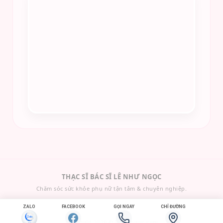
THẠC SĨ BÁC SĨ LÊ NHƯ NGỌC
Chăm sóc sức khỏe phụ nữ tận tâm & chuyên nghiệp.
ZALO
FACEBOOK
GỌI NGAY
CHỈ ĐƯỜNG
Copyright 2026 ©
lenhungoc.com