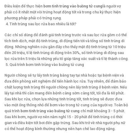
Điều kiện để thực hiện
bơm tinh trùng vào buồng tử cung
là người vợ
phải có ít nhất một vòi trứng hoạt động tốt và trong chu kỳ thực hiện
phương pháp phải có trứng rụng.
Tinh trùng sau lọc rửa bao nhiêu là tốt?
Các chỉ số dùng để đánh giá tinh trùng trước và sau lọc rửa gồm có thể
tích tinh dịch, mật độ tinh trùng, di động tiến tới và tổng số tinh trùng di
động. Những nghiên cứu gần đây cho thấy mật độ tinh trùng từ 10 triệu
đến 20 triệu, tỉ lệ tinh trùng di động trên 30%, số tinh trùng di động sau
lọc rửa trên 5 triệu là những yếu tố giúp tăng xác suất và tỉ lệ thành công.
Quá trình bơm tinh trùng vào buồng tử cung
Người chồng sẽ tự lấy tinh trùng bằng tay tại nhà hoặc tại bệnh viện và
đưa đến phòng xét nghiệm để tiến hành lọc rửa. Tuy nhiên, để đảm bảo
chất lượng tinh trùng thì người chồng nên lấy tinh trùng ở bệnh viện. Nếu
lấy tại nhà thì cần mang đến bệnh càng sớm càng tốt, tối đa là 60 phút.
Sau khi lọc rửa, chọn lựa những tinh trùng tốt, tinh trùng sẽ được đưa
vào một ống thông nhỏ để bơm vào trong tử cung của người vợ. Toàn bộ
quá trình
bơm tinh trùng vào buồng tử cung
chỉ mất khoảng 3 - 5 phút.
Sau khi bơm, người vợ nên nằm nghỉ 15 - 20 phút để tinh trùng có thời
gian và điều kiện tốt bơi đến gặp trứng. Sau khi trở về nhà người phụ nữ
có thể hoạt động bình thường nhưng nên hạn chế lao động nặng.