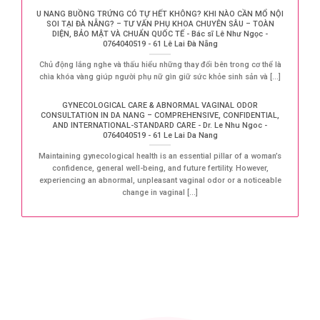
U NANG BUỒNG TRỨNG CÓ TỰ HẾT KHÔNG? KHI NÀO CẦN MỔ NỘI
SOI TẠI ĐÀ NẴNG? – TƯ VẤN PHỤ KHOA CHUYÊN SÂU – TOÀN
DIỆN, BẢO MẬT VÀ CHUẨN QUỐC TẾ - Bác sĩ Lê Như Ngọc -
0764040519 - 61 Lê Lai Đà Nẵng
Chủ động lắng nghe và thấu hiểu những thay đổi bên trong cơ thể là
chìa khóa vàng giúp người phụ nữ gìn giữ sức khỏe sinh sản và [...]
GYNECOLOGICAL CARE & ABNORMAL VAGINAL ODOR
CONSULTATION IN DA NANG – COMPREHENSIVE, CONFIDENTIAL,
AND INTERNATIONAL-STANDARD CARE - Dr. Le Nhu Ngoc -
0764040519 - 61 Le Lai Da Nang
Maintaining gynecological health is an essential pillar of a woman’s
confidence, general well-being, and future fertility. However,
experiencing an abnormal, unpleasant vaginal odor or a noticeable
change in vaginal [...]