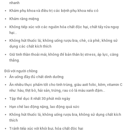
nhanh
Khám phụ khoa và điều trị các bệnh phụ khoa nếu có
Khám răng miệng
Không tiếp xúc với các nguồn hóa chất độc hại, chất tẩy rửa nguy
hại...
Không hút thuốc lá; không uống rượu bia, chè, cà phê; không sử
dụng các chất kích thích
Giữ tinh thần thoải mái, không để bản thân bị stress, áp lực, căng
thẳng.
Đối với người chồng
Ăn uống đầy đủ chất dinh dưỡng
Ăn nhiều thực phẩm tốt cho tinh trùng, giàu axit folic, kẽm, vitamin C
như: hàu, thịt bò, hải sản, trứng, rau có lá màu xanh đậm...
Tập thể dục ít nhất 30 phút mỗi ngày
Hạn chế lao động nặng, lao động quá sức
Không hút thuốc lá, không uống rượu bia, không sử dụng chất kích
thích
Tránh tiếp xúc với khói bụi, hóa chất độc hại