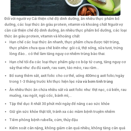
Đối với người vợ Cải thiện chế độ dinh dưỡng, ăn nhiều thực phẩm bổ
dưỡng, các loại thức ăn giàu protein, vitamin và khoáng chất Người vợ
cần cải thiện chế độ dinh dưỡng, ăn nhiều thực phẩm bổ dưỡng, các loại
thức ăn giàu protein, vitamin và khoáng chất
Hạn chế các loại thức ăn nhanh, thực phẩm chưa được tiệt trùng,
thực phẩm chưa qua chế biến như: gỏi cá, thịt sống, sữa tươi, trứng
lòng đào... có thể làm tăng nguy cơ nhiễm trùng bào thai.
Hạn chế tối đa các loại thực phẩm gây co bóp tử cung, tăng nguy cơ
sảy thai như: đu đủ xanh, rau sam, táo mèo, rau răm...
Bổ sung thêm sắt, axit folic cho cơ thể, uống 400mcg axit folic/ngày
trong 1-3 tháng trước khi thực hiện
lọc rửa và bơm tinh trùng
Ăn nhiều thức ăn chứa nhiều sắt và axit folic như: thịt nạc, cá biển, rau
muống, rau ngót, ngũ cốc, bánh mì,...
Tập thể dục ít nhất 30 phút mỗi ngày để nâng cao sức khỏe
Giữ gìn sức khỏe thật tốt, tránh xa các mầm bệnh truyền nhiễm
Tiêm phòng bệnh rubella, cúm, thủy đậu
Kiểm soát cân nặng, không giảm cân quá nhiều, không tăng cân quá