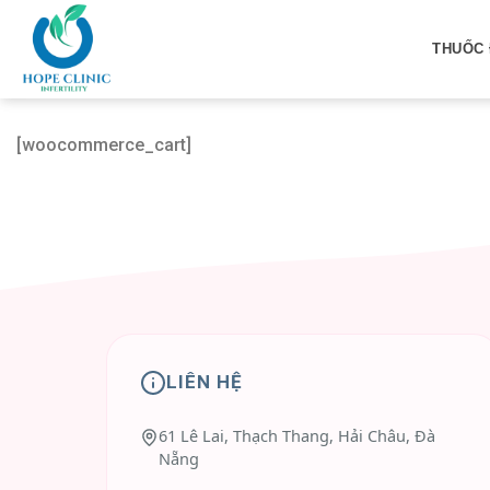
Skip
to
THUỐC 
content
[woocommerce_cart]
LIÊN HỆ
61 Lê Lai, Thạch Thang, Hải Châu, Đà
Nẵng